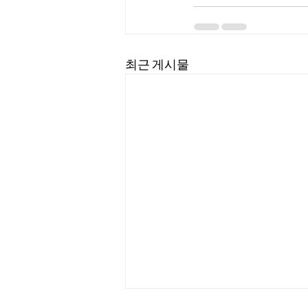
최근 게시물