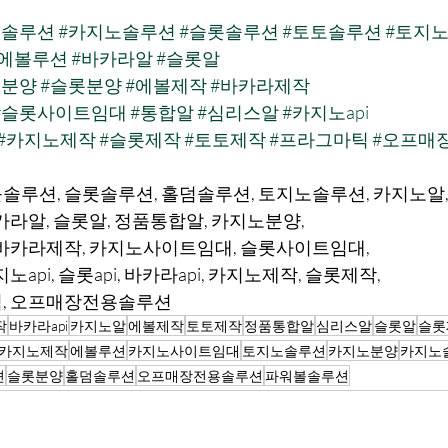
덤솔루션
#카지노솔루션
#슬롯솔루션
#토토솔루션
#토지
#에볼루션
#바카라알
#슬롯알
노분양
#슬롯분양
#에볼제작
#바카라제작
#슬롯사이트임대
#통합알
#심리스알
#카지노api
#카지노제작
#슬롯제작
#토토제작
#프라그마틱
#오프매
솔루션, 슬롯솔루션, 홀덤솔루션, 토지노솔루션, 카지노알
카라알, 슬롯알, 정품통합알, 카지노분양,
 바카라제작, 카지노사이트임대, 슬롯사이트임대,
노api, 슬롯api, 바카라api, 카지노제작, 슬롯제작,
틱, 오프매장전용솔루션
작
바카라api
카지노알
에볼제작
토토제작
정품통합알
심리스알
슬롯알
슬롯
카지노제작
에볼루션
카지노사이트임대
토지노솔루션
카지노분양
카지노
션
슬롯분양
홀덤솔루션
오프매장전용솔루션
파워볼솔루션