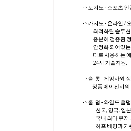
-> 토지노 - 스포츠
-> 카지노 - 온라인 /
            최적
            충분히 
            안정
            따
            24시 기술지원. 
-> 슬  롯 - 게임
           
-> 홀  덤 - 와일드 홀
               
             
              