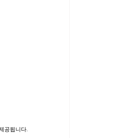
 제공됩니다.