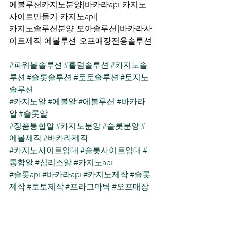
에볼루션카지노분양|바카라api|카지노 
사이트만들기|카지노api|
카지노솔루션분양|모아솔루션|바카라사
이트제작|에볼루션|오프매장전용솔루션
#파워볼솔루션
#홀덤솔루션
#카지노솔
루션
#슬롯솔루션
#토토솔루션
#토지노
솔루션
#카지노알
#에볼알
#에볼루션
#바카라
알
#슬롯알
#정품통합알
#카지노분양
#슬롯분양
#
에볼제작
#바카라제작
#카지노사이트임대
#슬롯사이트임대
#
통합알
#심리스알
#카지노api
#슬롯api
#바카라api
#카지노제작
#슬롯
제작
#토토제작
#프라그마틱
#오프매장
전용솔루션
카지노솔루션, 파워볼솔루션, 슬롯솔루