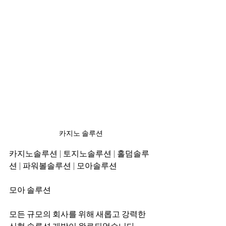
카지노 솔루션
카지노솔루션 | 토지노솔루션 | 홀덤솔루
션 | 파워볼솔루션 | 모아솔루션 
모아 솔루션 
모든 규모의 회사를 위해 새롭고 강력한 
신형 솔루션 개발이 완료되었습니다.