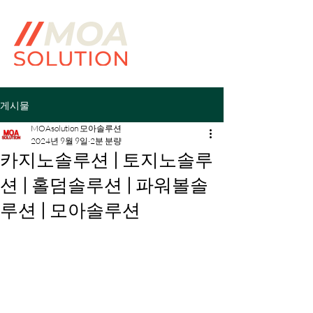
게시물
MOAsolution 모아솔루션
2024년 9월 9일
2분 분량
카지노솔루션 | 토지노솔루
션 | 홀덤솔루션 | 파워볼솔
루션 | 모아솔루션