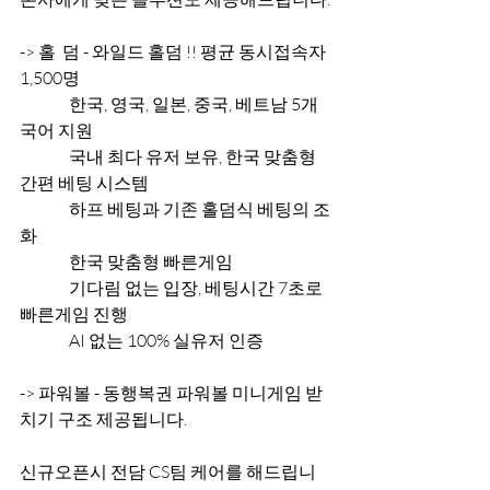
-> 홀  덤 - 와일드 홀덤 !! 평균 동시접속자 
1,500명
               한국, 영국, 일본, 중국, 베트남 5개 
국어 지원
               국내 최다 유저 보유, 한국 맞춤형 
간편 베팅 시스템
               하프 베팅과 기존 홀덤식 베팅의 조
화
               한국 맞춤형 빠른게임
               기다림 없는 입장, 베팅시간 7초로 
빠른게임 진행
               AI 없는 100% 실유저 인증
-> 파워볼 - 동행복권 파워볼 미니게임 받
치기 구조 제공됩니다.               
신규오픈시 전담 CS팀 케어를 해드립니