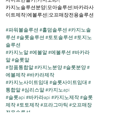
카지노솔루션분양|모아솔루션|바카라사
이트제작|에볼루션|오프매장전용솔루션
#파워볼솔루션
#홀덤솔루션
#카지노솔
루션
#슬롯솔루션
#토토솔루션
#토지노
솔루션
#카지노알
#에볼알
#에볼루션
#바카라
알
#슬롯알
#정품통합알
#카지노분양
#슬롯분양
#
에볼제작
#바카라제작
#카지노사이트임대
#슬롯사이트임대
#
통합알
#심리스알
#카지노api
#슬롯api
#바카라api
#카지노제작
#슬롯
제작
#토토제작
#프라그마틱
#오프매장
전용솔루션
카지노솔루션, 파워볼솔루션, 슬롯솔루
션, 홀덤솔루션, 토지노솔루션, 카지노알,