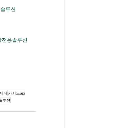
노솔루션
장전용솔루션
,
제작
카지노api
솔루션