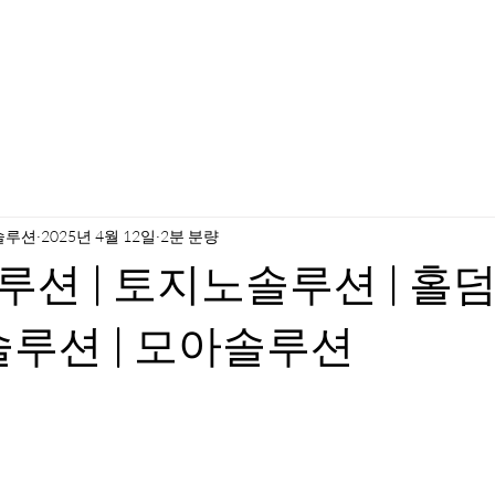
지노 솔루션
토지노 솔루션
홀덤 솔루션
파워볼 솔
아솔루션
2025년 4월 12일
2분 분량
션 | 토지노솔루션 | 홀
솔루션 | 모아솔루션