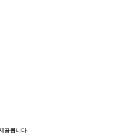
 제공됩니다.