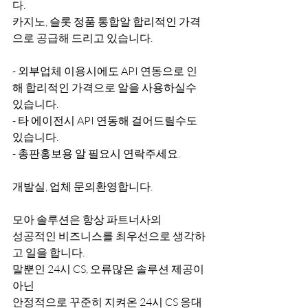
다.
카지노, 슬롯 정품 통합알 합리적인 가격
으로 공급해 드리고 있습니다. 
- 외부업체 이용시에도 API 연동으로 인
해 합리적인 가격으로 알을 사용하실수 
있습니다.
- 타 에이전시 API 연동해 걸어드릴수도 
있습니다. 
- 총판홍보용 알 필요시 연락주세요.
개발실, 업체 문의환영합니다.
모아 솔루션은 항상 파트너사의
성공적인 비즈니스를 최우선으로 생각하
고 일을 합니다.
말뿐인 24시 CS, 오류많은 솔루션 제공이 
아닌
안정적으로 꾸준히 지켜온 24시 CS 응대