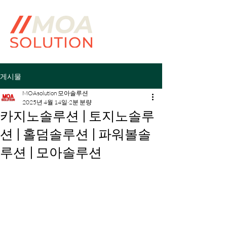
게시물
MOAsolution 모아솔루션
2025년 4월 14일
2분 분량
카지노솔루션 | 토지노솔루
션 | 홀덤솔루션 | 파워볼솔
루션 | 모아솔루션