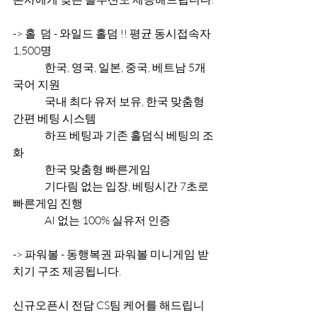
-> 홀  덤 - 와일드 홀덤 !! 평균 동시접속자 
1,500명
               한국, 영국, 일본, 중국, 베트남 5개 
국어 지원
               국내 최다 유저 보유, 한국 맞춤형 
간편 베팅 시스템
               하프 베팅과 기존 홀덤식 베팅의 조
화
               한국 맞춤형 빠른게임
               기다림 없는 입장, 베팅시간 7초로 
빠른게임 진행
               AI 없는 100% 실유저 인증
-> 파워볼 - 동행복권 파워볼 미니게임 받
치기 구조 제공됩니다.               
신규오픈시 전담 CS팀 케어를 해드립니