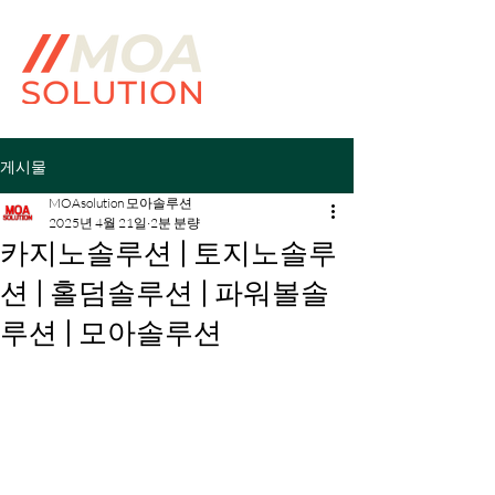
게시물
MOAsolution 모아솔루션
2025년 4월 21일
2분 분량
카지노솔루션 | 토지노솔루
션 | 홀덤솔루션 | 파워볼솔
루션 | 모아솔루션