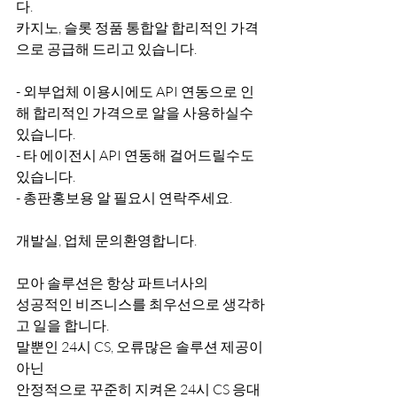
다.
카지노, 슬롯 정품 통합알 합리적인 가격
으로 공급해 드리고 있습니다. 
- 외부업체 이용시에도 API 연동으로 인
해 합리적인 가격으로 알을 사용하실수 
있습니다.
- 타 에이전시 API 연동해 걸어드릴수도 
있습니다. 
- 총판홍보용 알 필요시 연락주세요.
개발실, 업체 문의환영합니다.
모아 솔루션은 항상 파트너사의
성공적인 비즈니스를 최우선으로 생각하
고 일을 합니다.
말뿐인 24시 CS, 오류많은 솔루션 제공이 
아닌
안정적으로 꾸준히 지켜온 24시 CS 응대