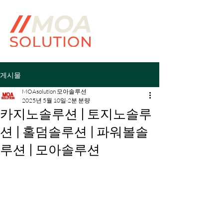
게시물
MOAsolution 모아솔루션
2025년 5월 10일
2분 분량
카지노솔루션 | 토지노솔루
션 | 홀덤솔루션 | 파워볼솔
루션 | 모아솔루션