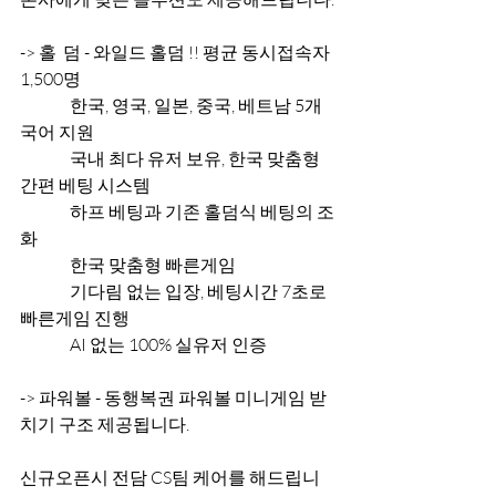
-> 홀  덤 - 와일드 홀덤 !! 평균 동시접속자 
1,500명
               한국, 영국, 일본, 중국, 베트남 5개 
국어 지원
               국내 최다 유저 보유, 한국 맞춤형 
간편 베팅 시스템
               하프 베팅과 기존 홀덤식 베팅의 조
화
               한국 맞춤형 빠른게임
               기다림 없는 입장, 베팅시간 7초로 
빠른게임 진행
               AI 없는 100% 실유저 인증
-> 파워볼 - 동행복권 파워볼 미니게임 받
치기 구조 제공됩니다.               
신규오픈시 전담 CS팀 케어를 해드립니