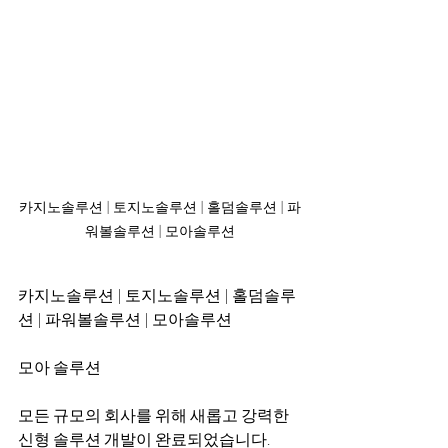
카지노솔루션 | 토지노솔루션 | 홀덤솔루션 | 파
워볼솔루션 | 모아솔루션
카지노솔루션 | 토지노솔루션 | 홀덤솔루
션 | 파워볼솔루션 | 모아솔루션 
모아 솔루션 
모든 규모의 회사를 위해 새롭고 강력한 
신형 솔루션 개발이 완료되었습니다.