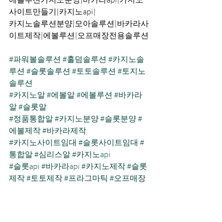
사이트만들기|카지노api|
카지노솔루션분양|모아솔루션|바카라사
이트제작|에볼루션|오프매장전용솔루션
#파워볼솔루션
#홀덤솔루션
#카지노솔
루션
#슬롯솔루션
#토토솔루션
#토지노
솔루션
#카지노알
#에볼알
#에볼루션
#바카라
알
#슬롯알
#정품통합알
#카지노분양
#슬롯분양
#
에볼제작
#바카라제작
#카지노사이트임대
#슬롯사이트임대
#
통합알
#심리스알
#카지노api
#슬롯api
#바카라api
#카지노제작
#슬롯
제작
#토토제작
#프라그마틱
#오프매장
전용솔루션
카지노솔루션, 파워볼솔루션, 슬롯솔루