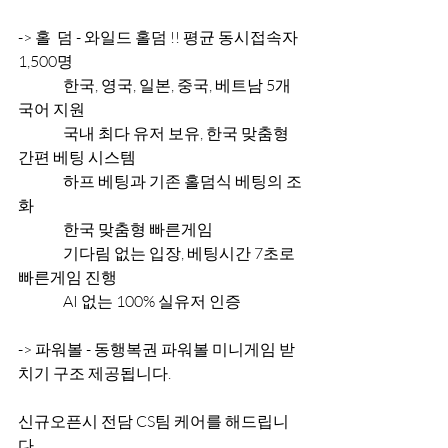
-> 홀  덤 - 와일드 홀덤 !! 평균 동시접속자 
1,500명
               한국, 영국, 일본, 중국, 베트남 5개 
국어 지원
               국내 최다 유저 보유, 한국 맞춤형 
간편 베팅 시스템
               하프 베팅과 기존 홀덤식 베팅의 조
화
               한국 맞춤형 빠른게임
               기다림 없는 입장, 베팅시간 7초로 
빠른게임 진행
               AI 없는 100% 실유저 인증
-> 파워볼 - 동행복권 파워볼 미니게임 받
치기 구조 제공됩니다.               
신규오픈시 전담 CS팀 케어를 해드립니
다.