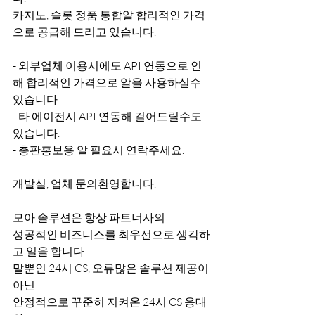
카지노, 슬롯 정품 통합알 합리적인 가격
으로 공급해 드리고 있습니다. 
- 외부업체 이용시에도 API 연동으로 인
해 합리적인 가격으로 알을 사용하실수 
있습니다.
- 타 에이전시 API 연동해 걸어드릴수도 
있습니다. 
- 총판홍보용 알 필요시 연락주세요.
개발실, 업체 문의환영합니다.
모아 솔루션은 항상 파트너사의
성공적인 비즈니스를 최우선으로 생각하
고 일을 합니다.
말뿐인 24시 CS, 오류많은 솔루션 제공이 
아닌
안정적으로 꾸준히 지켜온 24시 CS 응대