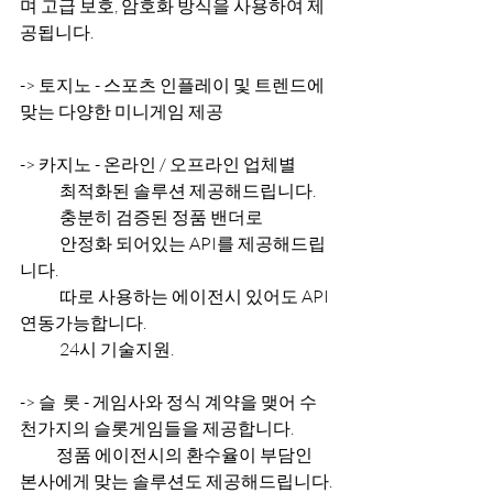
며 고급 보호, 암호화 방식을 사용하여 제
공됩니다.
-> 토지노 - 스포츠 인플레이 및 트렌드에 
맞는 다양한 미니게임 제공
-> 카지노 - 온라인 / 오프라인 업체별 
            최적화된 솔루션 제공해드립니다.
            충분히 검증된 정품 밴더로
            안정화 되어있는 API를 제공해드립
니다.
            따로 사용하는 에이전시 있어도 API 
연동가능합니다. 
            24시 기술지원. 
-> 슬  롯 - 게임사와 정식 계약을 맺어 수
천가지의 슬롯게임들을 제공합니다. 
           정품 에이전시의 환수율이 부담인 
본사에게 맞는 솔루션도 제공해드립니다.