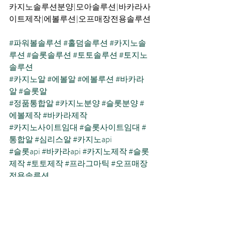
카지노솔루션분양|모아솔루션|바카라사
이트제작|에볼루션|오프매장전용솔루션
#파워볼솔루션
#홀덤솔루션
#카지노솔
루션
#슬롯솔루션
#토토솔루션
#토지노
솔루션
#카지노알
#에볼알
#에볼루션
#바카라
알
#슬롯알
#정품통합알
#카지노분양
#슬롯분양
#
에볼제작
#바카라제작
#카지노사이트임대
#슬롯사이트임대
#
통합알
#심리스알
#카지노api
#슬롯api
#바카라api
#카지노제작
#슬롯
제작
#토토제작
#프라그마틱
#오프매장
전용솔루션
카지노솔루션, 파워볼솔루션, 슬롯솔루
션, 홀덤솔루션, 토지노솔루션, 카지노알,
에볼알, 에볼루션, 바카라알, 슬롯알, 정품