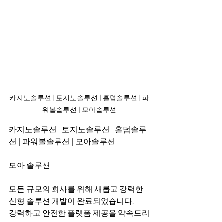
카지노솔루션 | 토지노솔루션 | 홀덤솔루션 | 파
워볼솔루션 | 모아솔루션
카지노솔루션 | 토지노솔루션 | 홀덤솔루
션 | 파워볼솔루션 | 모아솔루션 
모아 솔루션 
모든 규모의 회사를 위해 새롭고 강력한 
신형 솔루션 개발이 완료되었습니다.
강력하고 안전한 플랫폼 제공을 약속드리