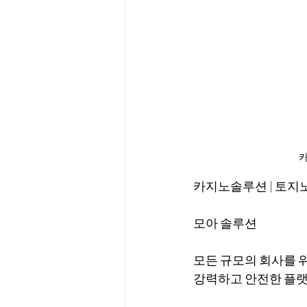
카
카지노솔루션 | 토지노
모아 솔루션 
모든 규모의 회사를 
강력하고 안전한 플랫