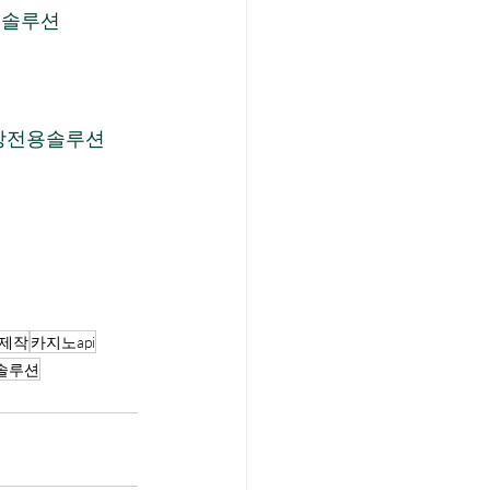
노솔루션
장전용솔루션
,
제작
카지노api
솔루션