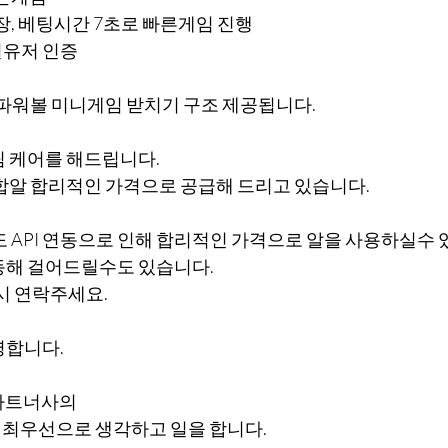
  기다림 없는 입장, 베팅시간 7초로 빠른게임 진행
는 100% 실유저 인증
볼 미니게임 받치기 구조 제공됩니다.               
팀 케어를 해드립니다.
합알 합리적인 가격으로 공급해 드리고 있습니다. 
도 API 연동으로 인해 합리적인 가격으로 알을 사용하실수 
연동해 걸어드릴수도 있습니다. 
시 연락주세요.
영합니다.
 파트너사의
최우선으로 생각하고 일을 합니다.