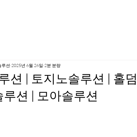
지노 솔루션
토지노 솔루션
홀덤 솔루션
파워볼 솔
아솔루션
2025년 6월 26일
2분 분량
션 | 토지노솔루션 | 홀
솔루션 | 모아솔루션