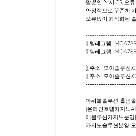
말뿐인 24시 CS, 
안정적으로 꾸준히 지켜
오류없이 최적화된 
---------------------------
[[ 텔레그램 : MOA789 
[[ 텔레그램 : MOA789 
[[ 주소 : 모아솔루션.C
[[ 주소 : 모아솔루션.C
---------------------------
파워볼솔루션|홀덤솔
|온라인호텔카지노AP
에볼루션카지노분양|바
카지노솔루션분양|