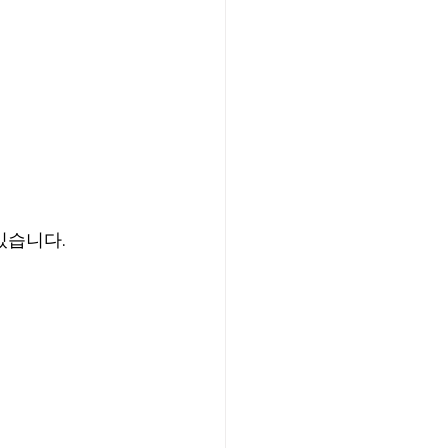
있습니다.