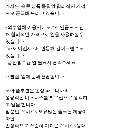
카지노, 슬롯 정품 통합알 합리적인 가격
으로 공급해 드리고 있습니다. 
- 외부업체 이용시에도 API 연동으로 인
해 합리적인 가격으로 알을 사용하실수 
있습니다.
- 타 에이전시 API 연동해 걸어드릴수도 
있습니다. 
- 총판홍보용 알 필요시 연락주세요.
개발실, 업체 문의환영합니다.
모아 솔루션은 항상 파트너사의
성공적인 비즈니스를 최우선으로 생각하
고 일을 합니다.
말뿐인 24시 CS, 오류많은 솔루션 제공이 
아닌
안정적으로 꾸준히 지켜온 24시 CS 응대