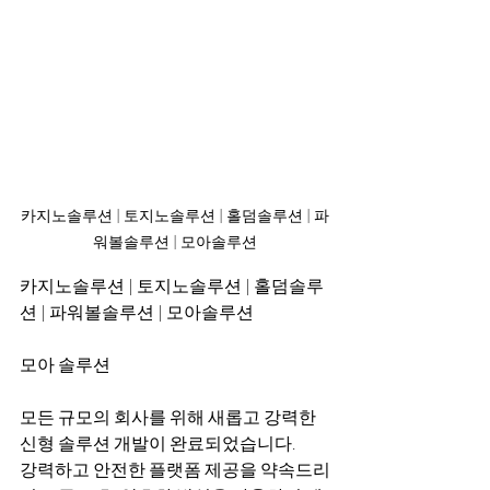
카지노솔루션 | 토지노솔루션 | 홀덤솔루션 | 파
워볼솔루션 | 모아솔루션
카지노솔루션 | 토지노솔루션 | 홀덤솔루
션 | 파워볼솔루션 | 모아솔루션 
모아 솔루션 
모든 규모의 회사를 위해 새롭고 강력한 
신형 솔루션 개발이 완료되었습니다.
강력하고 안전한 플랫폼 제공을 약속드리