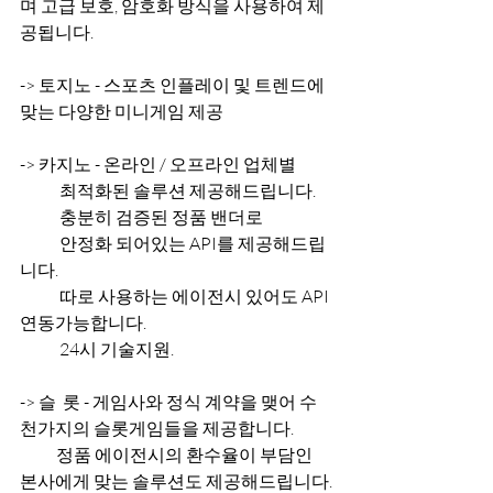
며 고급 보호, 암호화 방식을 사용하여 제
공됩니다.
-> 토지노 - 스포츠 인플레이 및 트렌드에 
맞는 다양한 미니게임 제공
-> 카지노 - 온라인 / 오프라인 업체별 
            최적화된 솔루션 제공해드립니다.
            충분히 검증된 정품 밴더로
            안정화 되어있는 API를 제공해드립
니다.
            따로 사용하는 에이전시 있어도 API 
연동가능합니다. 
            24시 기술지원. 
-> 슬  롯 - 게임사와 정식 계약을 맺어 수
천가지의 슬롯게임들을 제공합니다. 
           정품 에이전시의 환수율이 부담인 
본사에게 맞는 솔루션도 제공해드립니다.