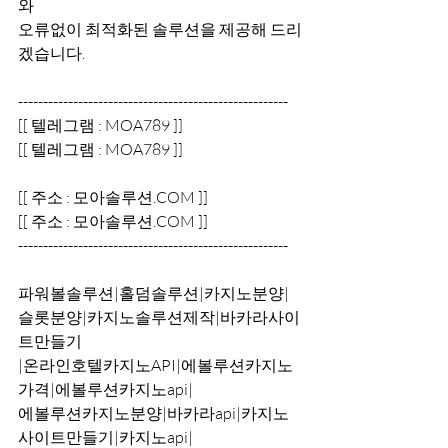
와
오류없이 최적화된 솔루션을 제공해 드리
겠습니다.
------------------------------------------------------
[[ 텔레그램 : MOA789 ]]
[[ 텔레그램 : MOA789 ]]
[[ 주소 : 모아솔루션.COM ]]
[[ 주소 : 모아솔루션.COM ]]
------------------------------------------------------
파워볼솔루션|홀덤솔루션|카지노분양|
슬롯분양|카지노솔루션제작|바카라사이
트만들기
|온라인호텔카지노API|에볼루션카지노
가격|에볼루션카지노api|
에볼루션카지노분양|바카라api|카지노 
사이트만들기|카지노api|