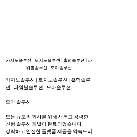
카지노솔루션 | 토지노솔루션 | 홀덤솔루션 | 파
워볼솔루션 | 모아솔루션
카지노솔루션 | 토지노솔루션 | 홀덤솔루
션 | 파워볼솔루션 | 모아솔루션 
모아 솔루션 
모든 규모의 회사를 위해 새롭고 강력한 
신형 솔루션 개발이 완료되었습니다.
강력하고 안전한 플랫폼 제공을 약속드리