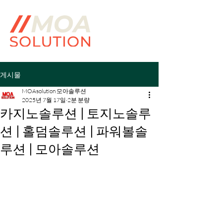
게시물
MOAsolution 모아솔루션
2025년 7월 17일
2분 분량
카지노솔루션 | 토지노솔루
션 | 홀덤솔루션 | 파워볼솔
루션 | 모아솔루션