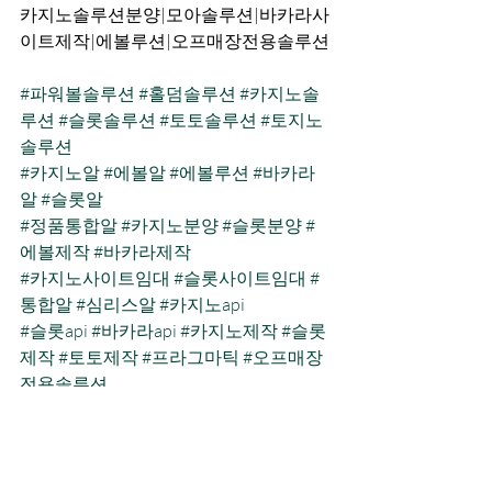
카지노솔루션분양|모아솔루션|바카라사
이트제작|에볼루션|오프매장전용솔루션
#파워볼솔루션
#홀덤솔루션
#카지노솔
루션
#슬롯솔루션
#토토솔루션
#토지노
솔루션
#카지노알
#에볼알
#에볼루션
#바카라
알
#슬롯알
#정품통합알
#카지노분양
#슬롯분양
#
에볼제작
#바카라제작
#카지노사이트임대
#슬롯사이트임대
#
통합알
#심리스알
#카지노api
#슬롯api
#바카라api
#카지노제작
#슬롯
제작
#토토제작
#프라그마틱
#오프매장
전용솔루션
카지노솔루션, 파워볼솔루션, 슬롯솔루
션, 홀덤솔루션, 토지노솔루션, 카지노알,
에볼알, 에볼루션, 바카라알, 슬롯알, 정품