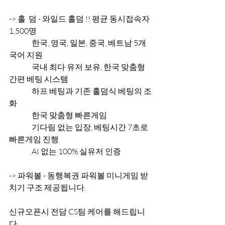
-> 홀  덤 - 와일드 홀덤 !! 평균 동시접속자 
1,500명
               한국, 영국, 일본, 중국, 베트남 5개 
국어 지원
               국내 최다 유저 보유, 한국 맞춤형 
간편 베팅 시스템
               하프 베팅과 기존 홀덤식 베팅의 조
화
               한국 맞춤형 빠른게임
               기다림 없는 입장, 베팅시간 7초로 
빠른게임 진행
               AI 없는 100% 실유저 인증
-> 파워볼 - 동행복권 파워볼 미니게임 받
치기 구조 제공됩니다.               
신규오픈시 전담 CS팀 케어를 해드립니
다.