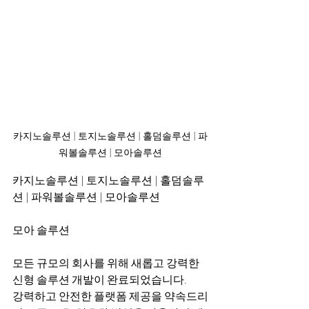
카지노솔루션 | 토지노솔루션 | 홀덤솔루션 | 파
워볼솔루션 | 모아솔루션
카지노솔루션 | 토지노솔루션 | 홀덤솔루
션 | 파워볼솔루션 | 모아솔루션 
모아 솔루션 
모든 규모의 회사를 위해 새롭고 강력한 
신형 솔루션 개발이 완료되었습니다.
강력하고 안전한 플랫폼 제공을 약속드리