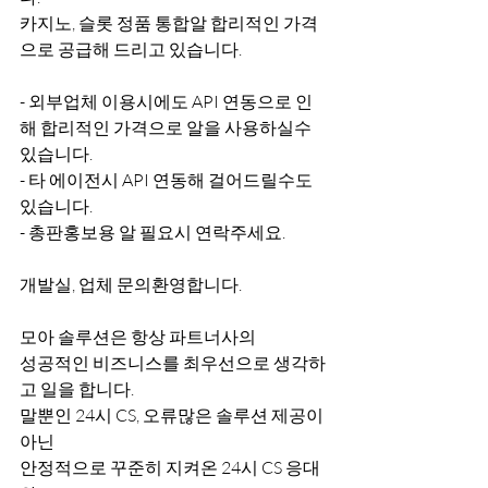
카지노, 슬롯 정품 통합알 합리적인 가격
으로 공급해 드리고 있습니다. 
- 외부업체 이용시에도 API 연동으로 인
해 합리적인 가격으로 알을 사용하실수 
있습니다.
- 타 에이전시 API 연동해 걸어드릴수도 
있습니다. 
- 총판홍보용 알 필요시 연락주세요.
개발실, 업체 문의환영합니다.
모아 솔루션은 항상 파트너사의
성공적인 비즈니스를 최우선으로 생각하
고 일을 합니다.
말뿐인 24시 CS, 오류많은 솔루션 제공이 
아닌
안정적으로 꾸준히 지켜온 24시 CS 응대