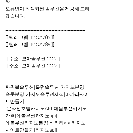
와
오류없이 최적화된 솔루션을 제공해 드리
겠습니다.
------------------------------------------------------
[[ 텔레그램 : MOA789 ]]
[[ 텔레그램 : MOA789 ]]
[[ 주소 : 모아솔루션.COM ]]
[[ 주소 : 모아솔루션.COM ]]
------------------------------------------------------
파워볼솔루션|홀덤솔루션|카지노분양|
슬롯분양|카지노솔루션제작|바카라사이
트만들기
|온라인호텔카지노API|에볼루션카지노
가격|에볼루션카지노api|
에볼루션카지노분양|바카라api|카지노 
사이트만들기|카지노api|