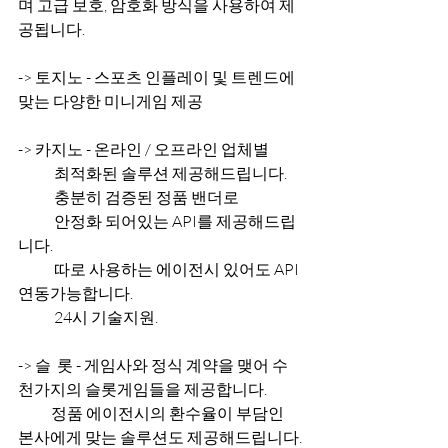
며 고급 보호, 암호화 방식을 사용하여 제
공됩니다.
-> 토지노 - 스포츠 인플레이 및 트렌드에 
맞는 다양한 미니게임 제공
-> 카지노 - 온라인 / 오프라인 업체별 
            최적화된 솔루션 제공해드립니다.
            충분히 검증된 정품 밴더로
            안정화 되어있는 API를 제공해드립
니다.
            따로 사용하는 에이전시 있어도 API 
연동가능합니다. 
            24시 기술지원. 
-> 슬  롯 - 게임사와 정식 계약을 맺어 수
천가지의 슬롯게임들을 제공합니다. 
           정품 에이전시의 환수율이 부담인 
본사에게 맞는 솔루션도 제공해드립니다.