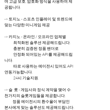
며 고급 보호, 암호화 방식을 사용하여 제
공됩니다.
-> 토지노 - 스포츠 인플레이 및 트렌드에 
맞는 다양한 미니게임 제공
-> 카지노 - 온라인 / 오프라인 업체별 
            최적화된 솔루션 제공해드립니다.
            충분히 검증된 정품 밴더로
            안정화 되어있는 API를 제공해드립
니다.
            따로 사용하는 에이전시 있어도 API 
연동가능합니다. 
            24시 기술지원. 
-> 슬  롯 - 게임사와 정식 계약을 맺어 수
천가지의 슬롯게임들을 제공합니다. 
           정품 에이전시의 환수율이 부담인 
본사에게 맞는 솔루션도 제공해드립니다.