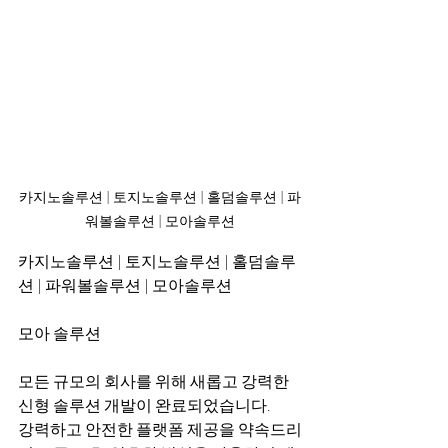
카지노솔루션 | 토지노솔루션 | 홀덤솔루션 | 파
워볼솔루션 | 모아솔루션
카지노솔루션 | 토지노솔루션 | 홀덤솔루
션 | 파워볼솔루션 | 모아솔루션 
모아 솔루션 
모든 규모의 회사를 위해 새롭고 강력한 
신형 솔루션 개발이 완료되었습니다.
강력하고 안전한 플랫폼 제공을 약속드리