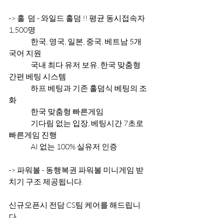
-> 홀  덤 - 와일드 홀덤 !! 평균 동시접속자 
1,500명
               한국, 영국, 일본, 중국, 베트남 5개 
국어 지원
               국내 최다 유저 보유, 한국 맞춤형 
간편 베팅 시스템
               하프 베팅과 기존 홀덤식 베팅의 조
화
               한국 맞춤형 빠른게임
               기다림 없는 입장, 베팅시간 7초로 
빠른게임 진행
               AI 없는 100% 실유저 인증
-> 파워볼 - 동행복권 파워볼 미니게임 받
치기 구조 제공됩니다.               
신규오픈시 전담 CS팀 케어를 해드립니
다.