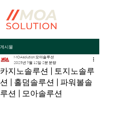
게시물
MOAsolution 모아솔루션
2025년 9월 12일
2분 분량
카지노솔루션 | 토지노솔루
션 | 홀덤솔루션 | 파워볼솔
루션 | 모아솔루션