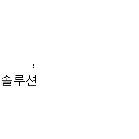
루션
정품 통합알 API
컨설팅
More
덤솔루션