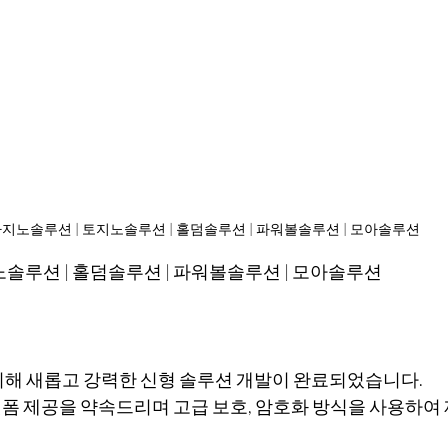
지노솔루션 | 토지노솔루션 | 홀덤솔루션 | 파워볼솔루션 | 모아솔루션
솔루션 | 홀덤솔루션 | 파워볼솔루션 | 모아솔루션 
위해 새롭고 강력한 신형 솔루션 개발이 완료되었습니다.
폼 제공을 약속드리며 고급 보호, 암호화 방식을 사용하여