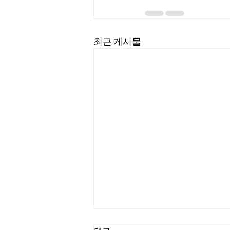
최근 게시물