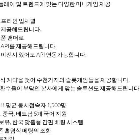
 인플레이 및 트렌드에 맞는 다양한 미니게임 제공
 오프라인 업체별 
화된 솔루션 제공해드립니다.
검증된 정품 밴더로
화 되어있는 API를 제공해드립니다.
로 사용하는 에이전시 있어도 API 연동가능합니다. 
사와 정식 계약을 맺어 수천가지의 슬롯게임들을 제공합니다. 
정품 에이전시의 환수율이 부담인 본사에게 맞는 솔루션도 제공해드립니다
덤 !! 평균 동시접속자 1,500명
한국, 영국, 일본, 중국, 베트남 5개 국어 지원
  국내 최다 유저 보유, 한국 맞춤형 간편 베팅 시스템
 하프 베팅과 기존 홀덤식 베팅의 조화
맞춤형 빠른게임