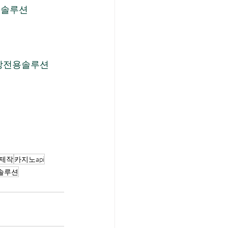
노솔루션
장전용솔루션
,
제작
카지노api
솔루션