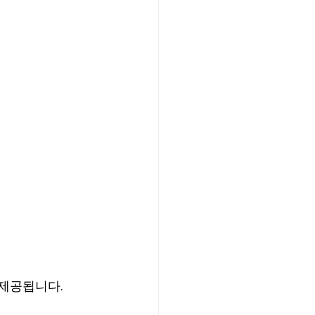
 제공됩니다.