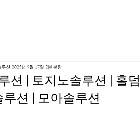
지노 솔루션
토지노 솔루션
홀덤 솔루션
파워볼 솔
아솔루션
2025년 9월 17일
2분 분량
션 | 토지노솔루션 | 홀
솔루션 | 모아솔루션