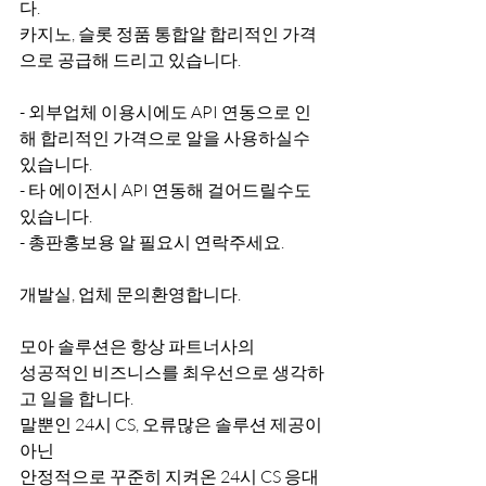
다.
카지노, 슬롯 정품 통합알 합리적인 가격
으로 공급해 드리고 있습니다. 
- 외부업체 이용시에도 API 연동으로 인
해 합리적인 가격으로 알을 사용하실수 
있습니다.
- 타 에이전시 API 연동해 걸어드릴수도 
있습니다. 
- 총판홍보용 알 필요시 연락주세요.
개발실, 업체 문의환영합니다.
모아 솔루션은 항상 파트너사의
성공적인 비즈니스를 최우선으로 생각하
고 일을 합니다.
말뿐인 24시 CS, 오류많은 솔루션 제공이 
아닌
안정적으로 꾸준히 지켜온 24시 CS 응대