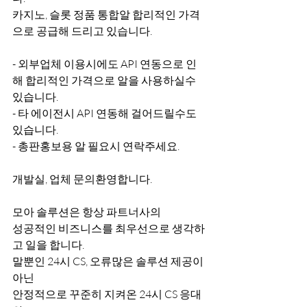
카지노, 슬롯 정품 통합알 합리적인 가격
으로 공급해 드리고 있습니다. 
- 외부업체 이용시에도 API 연동으로 인
해 합리적인 가격으로 알을 사용하실수 
있습니다.
- 타 에이전시 API 연동해 걸어드릴수도 
있습니다. 
- 총판홍보용 알 필요시 연락주세요.
개발실, 업체 문의환영합니다.
모아 솔루션은 항상 파트너사의
성공적인 비즈니스를 최우선으로 생각하
고 일을 합니다.
말뿐인 24시 CS, 오류많은 솔루션 제공이 
아닌
안정적으로 꾸준히 지켜온 24시 CS 응대