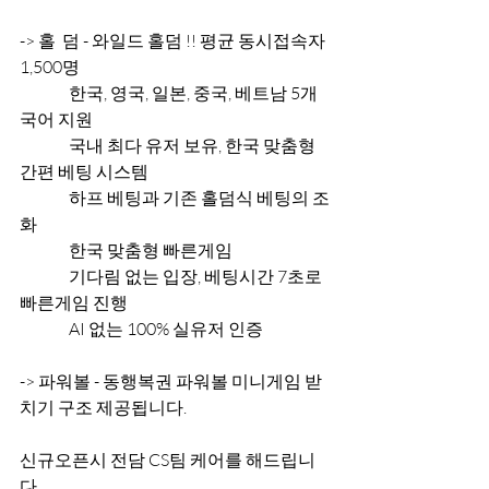
-> 홀  덤 - 와일드 홀덤 !! 평균 동시접속자 
1,500명
               한국, 영국, 일본, 중국, 베트남 5개 
국어 지원
               국내 최다 유저 보유, 한국 맞춤형 
간편 베팅 시스템
               하프 베팅과 기존 홀덤식 베팅의 조
화
               한국 맞춤형 빠른게임
               기다림 없는 입장, 베팅시간 7초로 
빠른게임 진행
               AI 없는 100% 실유저 인증
-> 파워볼 - 동행복권 파워볼 미니게임 받
치기 구조 제공됩니다.               
신규오픈시 전담 CS팀 케어를 해드립니
다.