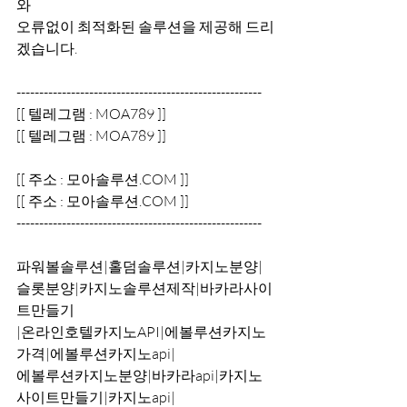
와
오류없이 최적화된 솔루션을 제공해 드리
겠습니다.
------------------------------------------------------
[[ 텔레그램 : MOA789 ]]
[[ 텔레그램 : MOA789 ]]
[[ 주소 : 모아솔루션.COM ]]
[[ 주소 : 모아솔루션.COM ]]
------------------------------------------------------
파워볼솔루션|홀덤솔루션|카지노분양|
슬롯분양|카지노솔루션제작|바카라사이
트만들기
|온라인호텔카지노API|에볼루션카지노
가격|에볼루션카지노api|
에볼루션카지노분양|바카라api|카지노 
사이트만들기|카지노api|