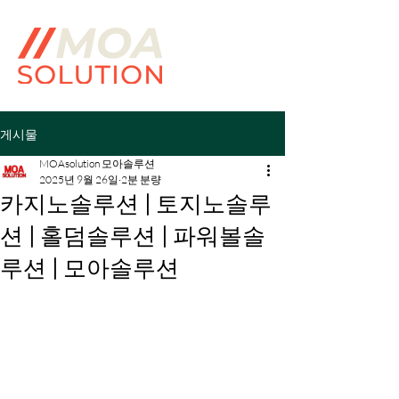
게시물
MOAsolution 모아솔루션
2025년 9월 26일
2분 분량
카지노솔루션 | 토지노솔루
션 | 홀덤솔루션 | 파워볼솔
루션 | 모아솔루션