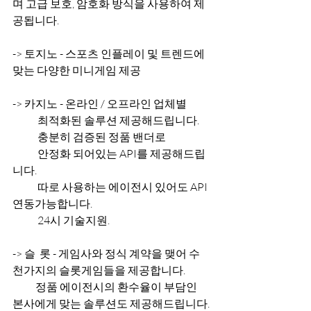
며 고급 보호, 암호화 방식을 사용하여 제
공됩니다.
-> 토지노 - 스포츠 인플레이 및 트렌드에 
맞는 다양한 미니게임 제공
-> 카지노 - 온라인 / 오프라인 업체별 
            최적화된 솔루션 제공해드립니다.
            충분히 검증된 정품 밴더로
            안정화 되어있는 API를 제공해드립
니다.
            따로 사용하는 에이전시 있어도 API 
연동가능합니다. 
            24시 기술지원. 
-> 슬  롯 - 게임사와 정식 계약을 맺어 수
천가지의 슬롯게임들을 제공합니다. 
           정품 에이전시의 환수율이 부담인 
본사에게 맞는 솔루션도 제공해드립니다.