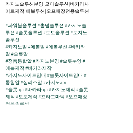
카지노솔루션분양|모아솔루션|바카라사
이트제작|에볼루션|오프매장전용솔루션
#파워볼솔루션
#홀덤솔루션
#카지노솔
루션
#슬롯솔루션
#토토솔루션
#토지노
솔루션
#카지노알
#에볼알
#에볼루션
#바카라
알
#슬롯알
#정품통합알
#카지노분양
#슬롯분양
#
에볼제작
#바카라제작
#카지노사이트임대
#슬롯사이트임대
#
통합알
#심리스알
#카지노api
#슬롯api
#바카라api
#카지노제작
#슬롯
제작
#토토제작
#프라그마틱
#오프매장
전용솔루션
카지노솔루션, 파워볼솔루션, 슬롯솔루
션, 홀덤솔루션, 토지노솔루션, 카지노알,
에볼알, 에볼루션, 바카라알, 슬롯알, 정품