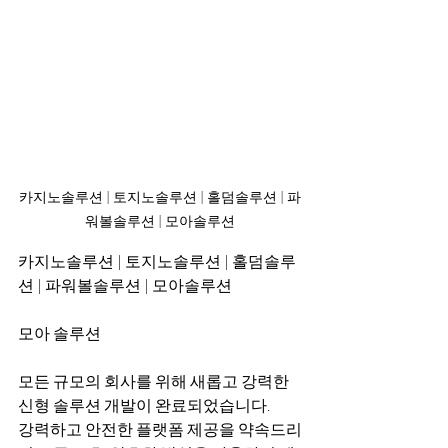
카지노솔루션 | 토지노솔루션 | 홀덤솔루션 | 파
워볼솔루션 | 모아솔루션
카지노솔루션 | 토지노솔루션 | 홀덤솔루
션 | 파워볼솔루션 | 모아솔루션 
모아 솔루션 
모든 규모의 회사를 위해 새롭고 강력한 
신형 솔루션 개발이 완료되었습니다.
강력하고 안전한 플랫폼 제공을 약속드리