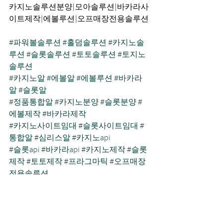
카지노솔루션분양|모아솔루션|바카라사
이트제작|에볼루션|오프매장전용솔루션
#파워볼솔루션
#홀덤솔루션
#카지노솔
루션
#슬롯솔루션
#토토솔루션
#토지노
솔루션
#카지노알
#에볼알
#에볼루션
#바카라
알
#슬롯알
#정품통합알
#카지노분양
#슬롯분양
#
에볼제작
#바카라제작
#카지노사이트임대
#슬롯사이트임대
#
통합알
#심리스알
#카지노api
#슬롯api
#바카라api
#카지노제작
#슬롯
제작
#토토제작
#프라그마틱
#오프매장
전용솔루션
카지노솔루션, 파워볼솔루션, 슬롯솔루
션, 홀덤솔루션, 토지노솔루션, 카지노알,
에볼알, 에볼루션, 바카라알, 슬롯알, 정품