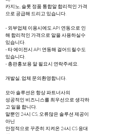
카지노, 슬롯 정품 통합알 합리적인 가격
으로 공급해 드리고 있습니다. 
- 외부업체 이용시에도 API 연동으로 인
해 합리적인 가격으로 알을 사용하실수 
있습니다.
- 타 에이전시 API 연동해 걸어드릴수도 
있습니다. 
- 총판홍보용 알 필요시 연락주세요.
개발실, 업체 문의환영합니다.
모아 솔루션은 항상 파트너사의
성공적인 비즈니스를 최우선으로 생각하
고 일을 합니다.
말뿐인 24시 CS, 오류많은 솔루션 제공이 
아닌
안정적으로 꾸준히 지켜온 24시 CS 응대