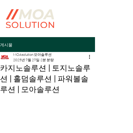
게시물
MOAsolution 모아솔루션
2025년 9월 29일
2분 분량
카지노솔루션 | 토지노솔루
션 | 홀덤솔루션 | 파워볼솔
루션 | 모아솔루션