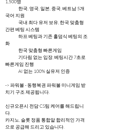
1,500명
               한국, 영국, 일본, 중국, 베트남 5개 
국어 지원
               국내 최다 유저 보유, 한국 맞춤형 
간편 베팅 시스템
               하프 베팅과 기존 홀덤식 베팅의 조
화
               한국 맞춤형 빠른게임
               기다림 없는 입장, 베팅시간 7초로 
빠른게임 진행
               AI 없는 100% 실유저 인증
-> 파워볼 - 동행복권 파워볼 미니게임 받
치기 구조 제공됩니다.               
신규오픈시 전담 CS팀 케어를 해드립니
다.
카지노, 슬롯 정품 통합알 합리적인 가격
으로 공급해 드리고 있습니다. 