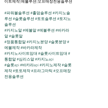
이트제작|에볼루션|오프매장전용솔루션
#파워볼솔루션
#홀덤솔루션
#카지노솔
루션
#슬롯솔루션
#토토솔루션
#토지노
솔루션
#카지노알
#에볼알
#에볼루션
#바카라
알
#슬롯알
#정품통합알
#카지노분양
#슬롯분양
#
에볼제작
#바카라제작
#카지노사이트임대
#슬롯사이트임대
#
통합알
#심리스알
#카지노api
#슬롯api
#바카라api
#카지노제작
#슬롯
제작
#토토제작
#프라그마틱
#오프매장
전용솔루션
카지노솔루션, 파워볼솔루션, 슬롯솔루
션, 홀덤솔루션, 토지노솔루션, 카지노알,
에볼알, 에볼루션, 바카라알, 슬롯알, 정품
통합알, 카지노분양,