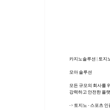
카지노솔루션 | 토지노
모아 솔루션 
모든 규모의 회사를 
강력하고 안전한 플랫
-> 토지노 - 스포츠