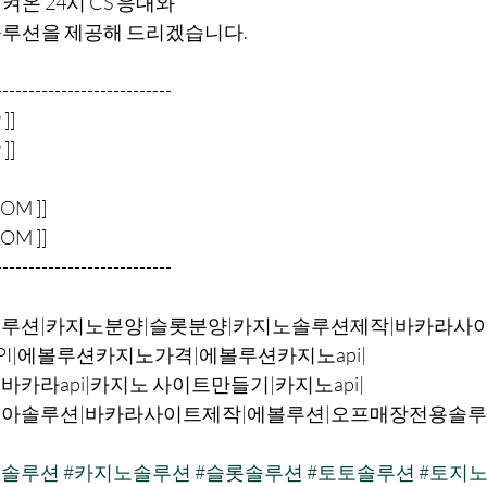
온 24시 CS 응대와
솔루션을 제공해 드리겠습니다.
---------------------------
]]
]]
OM ]]
OM ]]
---------------------------
루션|카지노분양|슬롯분양|카지노솔루션제작|바카라사
I|에볼루션카지노가격|에볼루션카지노api|
카라api|카지노 사이트만들기|카지노api|
모아솔루션|바카라사이트제작|에볼루션|오프매장전용솔
덤솔루션
#카지노솔루션
#슬롯솔루션
#토토솔루션
#토지