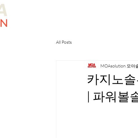
MOAsolution
카
All Posts
MOAsolution 모
카지노솔루
| 파워볼