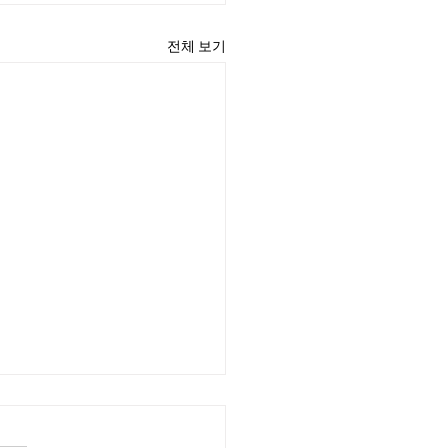
전체 보기