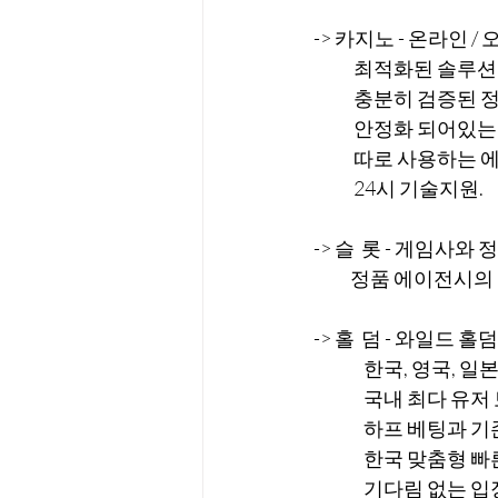
-> 카지노 - 온라인 /
            최적
            충분히 
            안정
            따
            24시 기술지원. 
-> 슬  롯 - 게임
           
-> 홀  덤 - 와일드 홀
               
             
              
               한국 
             