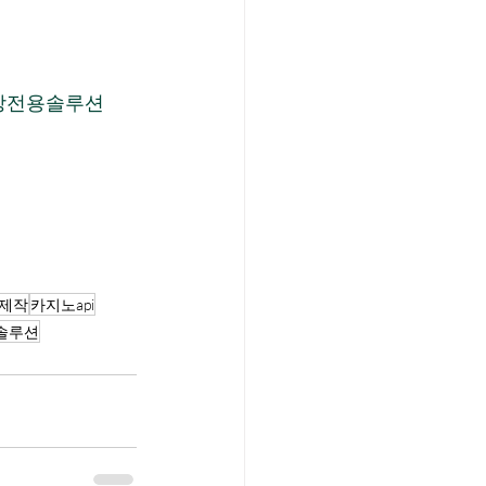
장전용솔루션
,
제작
카지노api
솔루션