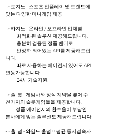
-> 토지노 - 스포츠 인플레이 및 트렌드에 
맞는 다양한 미니게임 제공
-> 카지노 - 온라인 / 오프라인 업체별 
            최적화된 솔루션 제공해드립니다.
            충분히 검증된 정품 밴더로
            안정화 되어있는 API를 제공해드립
니다.
            따로 사용하는 에이전시 있어도 API 
연동가능합니다. 
            24시 기술지원. 
-> 슬  롯 - 게임사와 정식 계약을 맺어 수
천가지의 슬롯게임들을 제공합니다. 
           정품 에이전시의 환수율이 부담인 
본사에게 맞는 솔루션도 제공해드립니다.
-> 홀  덤 - 와일드 홀덤 !! 평균 동시접속자 