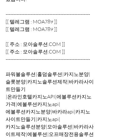
------------------------------------------------------
[[ 텔레그램 : MOA789 ]]
[[ 텔레그램 : MOA789 ]]
[[ 주소 : 모아솔루션.COM ]]
[[ 주소 : 모아솔루션.COM ]]
------------------------------------------------------
파워볼솔루션|홀덤솔루션|카지노분양|
슬롯분양|카지노솔루션제작|바카라사이
트만들기
|온라인호텔카지노API|에볼루션카지노
가격|에볼루션카지노api|
에볼루션카지노분양|바카라api|카지노 
사이트만들기|카지노api|
카지노솔루션분양|모아솔루션|바카라사
이트제작|에볼루션|오프매장전용솔루션