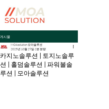
게시물
MOAsolution 모아솔루션
2025년 10월 29일
2분 분량
카지노솔루션 | 토지노솔루
션 | 홀덤솔루션 | 파워볼솔
루션 | 모아솔루션