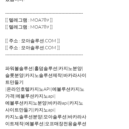
------------------------------------------------------
[[ 텔레그램 : MOA789 ]]
[[ 텔레그램 : MOA789 ]]
[[ 주소 : 모아솔루션.COM ]]
[[ 주소 : 모아솔루션.COM ]]
------------------------------------------------------
파워볼솔루션|홀덤솔루션|카지노분양|
슬롯분양|카지노솔루션제작|바카라사이
트만들기
|온라인호텔카지노API|에볼루션카지노
가격|에볼루션카지노api|
에볼루션카지노분양|바카라api|카지노 
사이트만들기|카지노api|
카지노솔루션분양|모아솔루션|바카라사
이트제작|에볼루션|오프매장전용솔루션