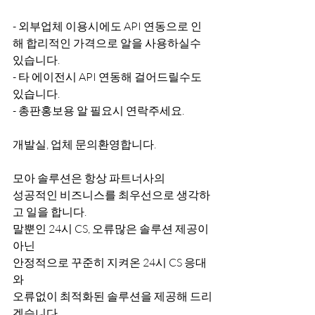
- 외부업체 이용시에도 API 연동으로 인
해 합리적인 가격으로 알을 사용하실수 
있습니다.
- 타 에이전시 API 연동해 걸어드릴수도 
있습니다. 
- 총판홍보용 알 필요시 연락주세요.
개발실, 업체 문의환영합니다.
모아 솔루션은 항상 파트너사의
성공적인 비즈니스를 최우선으로 생각하
고 일을 합니다.
말뿐인 24시 CS, 오류많은 솔루션 제공이 
아닌
안정적으로 꾸준히 지켜온 24시 CS 응대
와
오류없이 최적화된 솔루션을 제공해 드리
겠습니다.