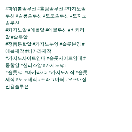
#파워볼솔루션
#홀덤솔루션
#카지노솔
루션
#슬롯솔루션
#토토솔루션
#토지노
솔루션
#카지노알
#에볼알
#에볼루션
#바카라
알
#슬롯알
#정품통합알
#카지노분양
#슬롯분양
#
에볼제작
#바카라제작
#카지노사이트임대
#슬롯사이트임대
#
통합알
#심리스알
#카지노api
#슬롯api
#바카라api
#카지노제작
#슬롯
제작
#토토제작
#프라그마틱
#오프매장
전용솔루션
카지노솔루션, 파워볼솔루션, 슬롯솔루
션, 홀덤솔루션, 토지노솔루션, 카지노알,
에볼알, 에볼루션, 바카라알, 슬롯알, 정품
통합알, 카지노분양,
슬롯분양, 에볼제작, 바카라제작, 카지노