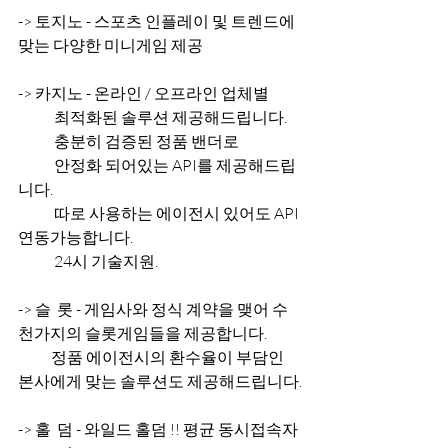
-> 토지노 - 스포츠 인플레이 및 트렌드에 
맞는 다양한 미니게임 제공
-> 카지노 - 온라인 / 오프라인 업체별 
            최적화된 솔루션 제공해드립니다.
            충분히 검증된 정품 밴더로
            안정화 되어있는 API를 제공해드립
니다.
            따로 사용하는 에이전시 있어도 API 
연동가능합니다. 
            24시 기술지원. 
-> 슬  롯 - 게임사와 정식 계약을 맺어 수
천가지의 슬롯게임들을 제공합니다. 
           정품 에이전시의 환수율이 부담인 
본사에게 맞는 솔루션도 제공해드립니다.
-> 홀  덤 - 와일드 홀덤 !! 평균 동시접속자 