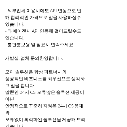
- 외부업체 이용시에도 API 연동으로 인
해 합리적인 가격으로 알을 사용하실수 
있습니다.
- 타 에이전시 API 연동해 걸어드릴수도 
있습니다. 
- 총판홍보용 알 필요시 연락주세요.
개발실, 업체 문의환영합니다.
모아 솔루션은 항상 파트너사의
성공적인 비즈니스를 최우선으로 생각하
고 일을 합니다.
말뿐인 24시 CS, 오류많은 솔루션 제공이 
아닌
안정적으로 꾸준히 지켜온 24시 CS 응대
와
오류없이 최적화된 솔루션을 제공해 드리
겠습니다.