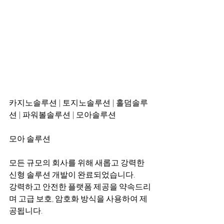
카지노솔루션 | 토지노솔루션 | 홀덤솔루
션 | 파워볼솔루션 | 모아솔루션 
모아 솔루션 
모든 규모의 회사를 위해 새롭고 강력한 
신형 솔루션 개발이 완료되었습니다.
강력하고 안전한 플랫폼 제공을 약속드리
며 고급 보호, 암호화 방식을 사용하여 제
공됩니다.