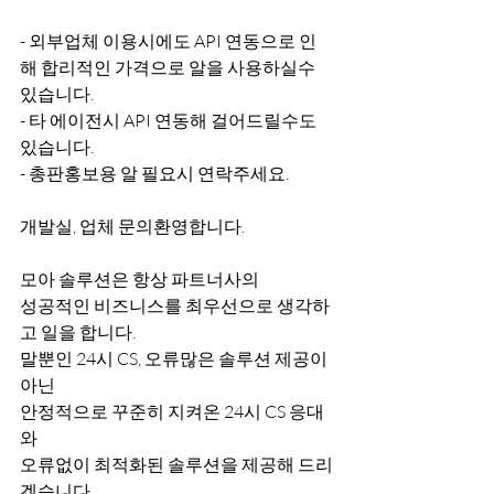
- 외부업체 이용시에도 API 연동으로 인
해 합리적인 가격으로 알을 사용하실수 
있습니다.
- 타 에이전시 API 연동해 걸어드릴수도 
있습니다. 
- 총판홍보용 알 필요시 연락주세요.
개발실, 업체 문의환영합니다.
모아 솔루션은 항상 파트너사의
성공적인 비즈니스를 최우선으로 생각하
고 일을 합니다.
말뿐인 24시 CS, 오류많은 솔루션 제공이 
아닌
안정적으로 꾸준히 지켜온 24시 CS 응대
와
오류없이 최적화된 솔루션을 제공해 드리
겠습니다.