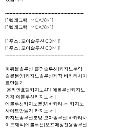
------------------------------------------------------
[[ 텔레그램 : MOA789 ]]
[[ 텔레그램 : MOA789 ]]
[[ 주소 : 모아솔루션.COM ]]
[[ 주소 : 모아솔루션.COM ]]
------------------------------------------------------
파워볼솔루션|홀덤솔루션|카지노분양|
슬롯분양|카지노솔루션제작|바카라사이
트만들기
|온라인호텔카지노API|에볼루션카지노
가격|에볼루션카지노api|
에볼루션카지노분양|바카라api|카지노 
사이트만들기|카지노api|
카지노솔루션분양|모아솔루션|바카라사
이트제작|에볼루션|오프매장전용솔루션