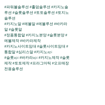
#파워볼솔루션
#홀덤솔루션
#카지노솔
루션
#슬롯솔루션
#토토솔루션
#토지노
솔루션
#카지노알
#에볼알
#에볼루션
#바카라
알
#슬롯알
#정품통합알
#카지노분양
#슬롯분양
#
에볼제작
#바카라제작
#카지노사이트임대
#슬롯사이트임대
#
통합알
#심리스알
#카지노api
#슬롯api
#바카라api
#카지노제작
#슬롯
제작
#토토제작
#프라그마틱
#오프매장
전용솔루션
카지노솔루션, 파워볼솔루션, 슬롯솔루
션, 홀덤솔루션, 토지노솔루션, 카지노알,
에볼알, 에볼루션, 바카라알, 슬롯알, 정품
통합알, 카지노분양,
슬롯분양, 에볼제작, 바카라제작, 카지노