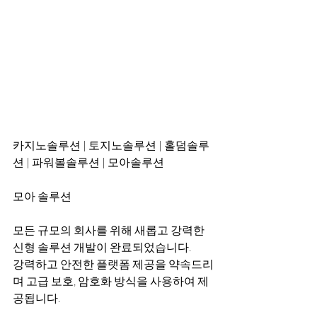
카지노솔루션 | 토지노솔루션 | 홀덤솔루
션 | 파워볼솔루션 | 모아솔루션 
모아 솔루션 
모든 규모의 회사를 위해 새롭고 강력한 
신형 솔루션 개발이 완료되었습니다.
강력하고 안전한 플랫폼 제공을 약속드리
며 고급 보호, 암호화 방식을 사용하여 제
공됩니다.