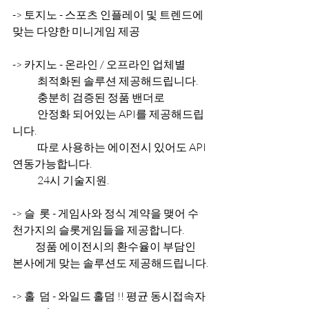
-> 토지노 - 스포츠 인플레이 및 트렌드에 
맞는 다양한 미니게임 제공
-> 카지노 - 온라인 / 오프라인 업체별 
            최적화된 솔루션 제공해드립니다.
            충분히 검증된 정품 밴더로
            안정화 되어있는 API를 제공해드립
니다.
            따로 사용하는 에이전시 있어도 API 
연동가능합니다. 
            24시 기술지원. 
-> 슬  롯 - 게임사와 정식 계약을 맺어 수
천가지의 슬롯게임들을 제공합니다. 
           정품 에이전시의 환수율이 부담인 
본사에게 맞는 솔루션도 제공해드립니다.
-> 홀  덤 - 와일드 홀덤 !! 평균 동시접속자 