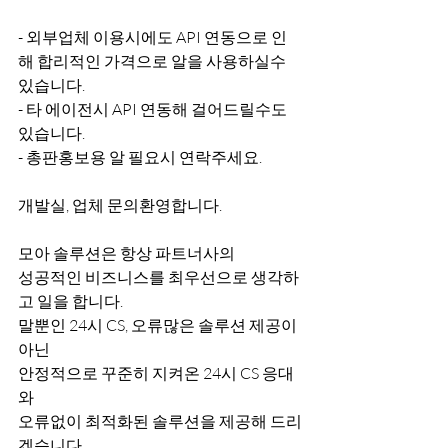
- 외부업체 이용시에도 API 연동으로 인
해 합리적인 가격으로 알을 사용하실수 
있습니다.
- 타 에이전시 API 연동해 걸어드릴수도 
있습니다. 
- 총판홍보용 알 필요시 연락주세요.
개발실, 업체 문의환영합니다.
모아 솔루션은 항상 파트너사의
성공적인 비즈니스를 최우선으로 생각하
고 일을 합니다.
말뿐인 24시 CS, 오류많은 솔루션 제공이 
아닌
안정적으로 꾸준히 지켜온 24시 CS 응대
와
오류없이 최적화된 솔루션을 제공해 드리
겠습니다.