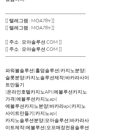
------------------------------------------------------
[[ 텔레그램 : MOA789 ]]
[[ 텔레그램 : MOA789 ]]
[[ 주소 : 모아솔루션.COM ]]
[[ 주소 : 모아솔루션.COM ]]
------------------------------------------------------
파워볼솔루션|홀덤솔루션|카지노분양|
슬롯분양|카지노솔루션제작|바카라사이
트만들기
|온라인호텔카지노API|에볼루션카지노
가격|에볼루션카지노api|
에볼루션카지노분양|바카라api|카지노 
사이트만들기|카지노api|
카지노솔루션분양|모아솔루션|바카라사
이트제작|에볼루션|오프매장전용솔루션