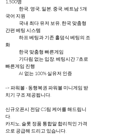
1,500명
               한국, 영국, 일본, 중국, 베트남 5개 
국어 지원
               국내 최다 유저 보유, 한국 맞춤형 
간편 베팅 시스템
               하프 베팅과 기존 홀덤식 베팅의 조
화
               한국 맞춤형 빠른게임
               기다림 없는 입장, 베팅시간 7초로 
빠른게임 진행
               AI 없는 100% 실유저 인증
-> 파워볼 - 동행복권 파워볼 미니게임 받
치기 구조 제공됩니다.               
신규오픈시 전담 CS팀 케어를 해드립니
다.
카지노, 슬롯 정품 통합알 합리적인 가격
으로 공급해 드리고 있습니다. 