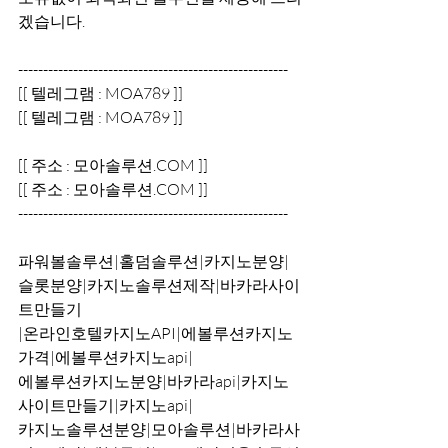
겠습니다.
------------------------------------------------------
[[ 텔레그램 : MOA789 ]]
[[ 텔레그램 : MOA789 ]]
[[ 주소 : 모아솔루션.COM ]]
[[ 주소 : 모아솔루션.COM ]]
------------------------------------------------------
파워볼솔루션|홀덤솔루션|카지노분양|
슬롯분양|카지노솔루션제작|바카라사이
트만들기
|온라인호텔카지노API|에볼루션카지노
가격|에볼루션카지노api|
에볼루션카지노분양|바카라api|카지노 
사이트만들기|카지노api|
카지노솔루션분양|모아솔루션|바카라사