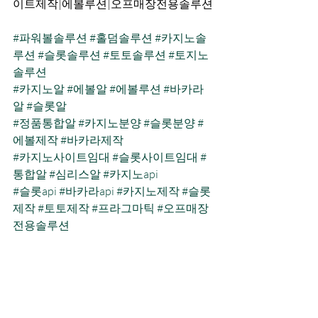
이트제작|에볼루션|오프매장전용솔루션
#파워볼솔루션
#홀덤솔루션
#카지노솔
루션
#슬롯솔루션
#토토솔루션
#토지노
솔루션
#카지노알
#에볼알
#에볼루션
#바카라
알
#슬롯알
#정품통합알
#카지노분양
#슬롯분양
#
에볼제작
#바카라제작
#카지노사이트임대
#슬롯사이트임대
#
통합알
#심리스알
#카지노api
#슬롯api
#바카라api
#카지노제작
#슬롯
제작
#토토제작
#프라그마틱
#오프매장
전용솔루션
카지노솔루션, 파워볼솔루션, 슬롯솔루
션, 홀덤솔루션, 토지노솔루션, 카지노알,
에볼알, 에볼루션, 바카라알, 슬롯알, 정품
통합알, 카지노분양,