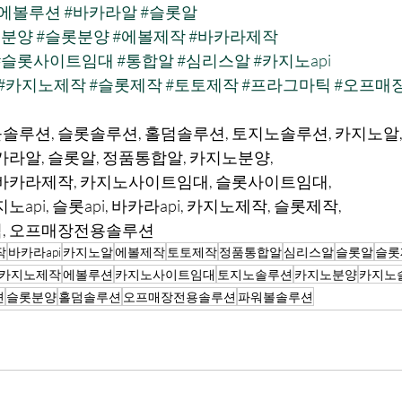
#에볼루션
#바카라알
#슬롯알
노분양
#슬롯분양
#에볼제작
#바카라제작
#슬롯사이트임대
#통합알
#심리스알
#카지노api
#카지노제작
#슬롯제작
#토토제작
#프라그마틱
#오프매
솔루션, 슬롯솔루션, 홀덤솔루션, 토지노솔루션, 카지노알
카라알, 슬롯알, 정품통합알, 카지노분양,
 바카라제작, 카지노사이트임대, 슬롯사이트임대,
노api, 슬롯api, 바카라api, 카지노제작, 슬롯제작,
틱, 오프매장전용솔루션
작
바카라api
카지노알
에볼제작
토토제작
정품통합알
심리스알
슬롯알
슬롯
카지노제작
에볼루션
카지노사이트임대
토지노솔루션
카지노분양
카지노
션
슬롯분양
홀덤솔루션
오프매장전용솔루션
파워볼솔루션