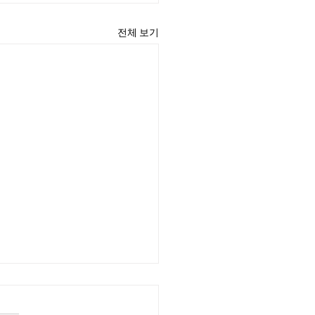
전체 보기