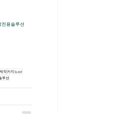
장전용솔루션
,
제작
카지노api
솔루션