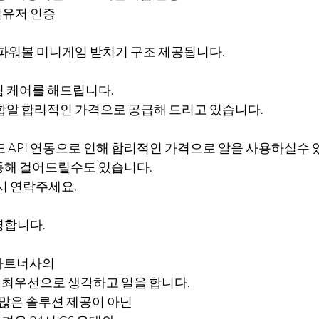
는 100% 실유저 인증
볼 미니게임 받치기 구조 제공됩니다.               
팀 케어를 해드립니다.
합알 합리적인 가격으로 공급해 드리고 있습니다. 
도 API 연동으로 인해 합리적인 가격으로 알을 사용하실수 
연동해 걸어드릴수도 있습니다. 
시 연락주세요.
영합니다.
 파트너사의
최우선으로 생각하고 일을 합니다.
오류많은 솔루션 제공이 아닌