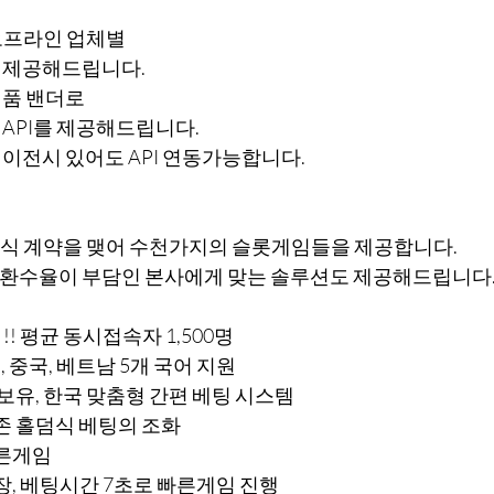
 오프라인 업체별 
화된 솔루션 제공해드립니다.
검증된 정품 밴더로
화 되어있는 API를 제공해드립니다.
로 사용하는 에이전시 있어도 API 연동가능합니다. 
사와 정식 계약을 맺어 수천가지의 슬롯게임들을 제공합니다. 
정품 에이전시의 환수율이 부담인 본사에게 맞는 솔루션도 제공해드립니다
덤 !! 평균 동시접속자 1,500명
한국, 영국, 일본, 중국, 베트남 5개 국어 지원
  국내 최다 유저 보유, 한국 맞춤형 간편 베팅 시스템
 하프 베팅과 기존 홀덤식 베팅의 조화
맞춤형 빠른게임
  기다림 없는 입장, 베팅시간 7초로 빠른게임 진행