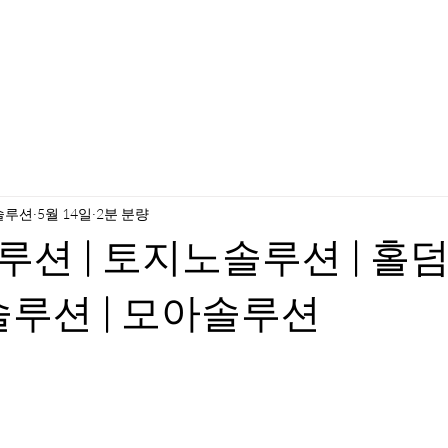
지노 솔루션
토지노 솔루션
홀덤 솔루션
파워볼 솔
아솔루션
5월 14일
2분 분량
션 | 토지노솔루션 | 홀
솔루션 | 모아솔루션