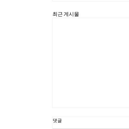
최근 게시물
댓글