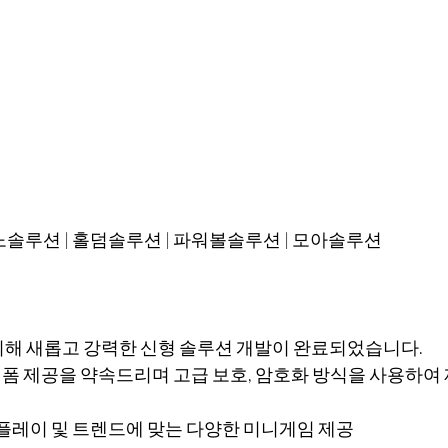
솔루션 | 홀덤솔루션 | 파워볼솔루션 | 모아솔루션 
위해 새롭고 강력한 신형 솔루션 개발이 완료되었습니다.
폼 제공을 약속드리며 고급 보호, 암호화 방식을 사용하여
 인플레이 및 트렌드에 맞는 다양한 미니게임 제공