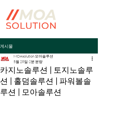
게시물
MOAsolution 모아솔루션
5월 28일
2분 분량
카지노솔루션 | 토지노솔루
션 | 홀덤솔루션 | 파워볼솔
루션 | 모아솔루션