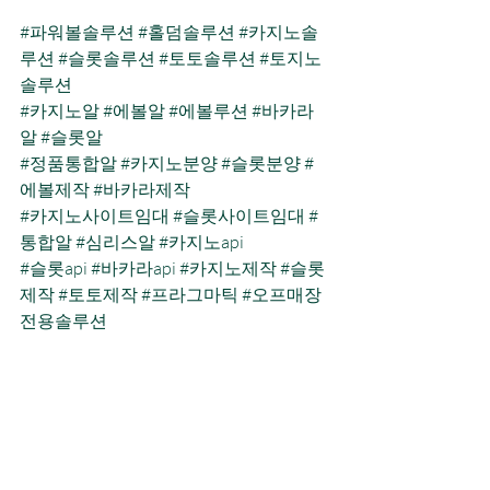
#파워볼솔루션
#홀덤솔루션
#카지노솔
루션
#슬롯솔루션
#토토솔루션
#토지노
솔루션
#카지노알
#에볼알
#에볼루션
#바카라
알
#슬롯알
#정품통합알
#카지노분양
#슬롯분양
#
에볼제작
#바카라제작
#카지노사이트임대
#슬롯사이트임대
#
통합알
#심리스알
#카지노api
#슬롯api
#바카라api
#카지노제작
#슬롯
제작
#토토제작
#프라그마틱
#오프매장
전용솔루션
카지노솔루션, 파워볼솔루션, 슬롯솔루
션, 홀덤솔루션, 토지노솔루션, 카지노알,
에볼알, 에볼루션, 바카라알, 슬롯알, 정품
통합알, 카지노분양,
슬롯분양, 에볼제작, 바카라제작, 카지노