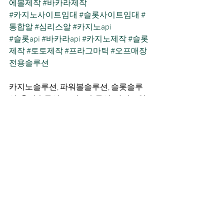
에볼제작
#바카라제작
#카지노사이트임대
#슬롯사이트임대
#
통합알
#심리스알
#카지노api
#슬롯api
#바카라api
#카지노제작
#슬롯
제작
#토토제작
#프라그마틱
#오프매장
전용솔루션
카지노솔루션, 파워볼솔루션, 슬롯솔루
션, 홀덤솔루션, 토지노솔루션, 카지노알,
에볼알, 에볼루션, 바카라알, 슬롯알, 정품
통합알, 카지노분양,
슬롯분양, 에볼제작, 바카라제작, 카지노
사이트임대, 슬롯사이트임대,
통합알, 심리스알, 카지노api, 슬롯api, 바
카라api, 카지노제작, 슬롯제작,
토토제작, 프라그마틱, 오프매장전용솔루
션
에볼알
바카라알
바카라제작
바카라api
카지노알
에볼제작
토토제작
정품통합알
심리스알
슬롯알