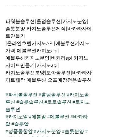
------------------------------------------------------
파워볼솔루션|홀덤솔루션|카지노분양|
슬롯분양|카지노솔루션제작|바카라사이
트만들기
|온라인호텔카지노API|에볼루션카지노
가격|에볼루션카지노api|
에볼루션카지노분양|바카라api|카지노 
사이트만들기|카지노api|
카지노솔루션분양|모아솔루션|바카라사
이트제작|에볼루션|오프매장전용솔루션
#파워볼솔루션
#홀덤솔루션
#카지노솔
루션
#슬롯솔루션
#토토솔루션
#토지노
솔루션
#카지노알
#에볼알
#에볼루션
#바카라
알
#슬롯알
#정품통합알
#카지노분양
#슬롯분양
#