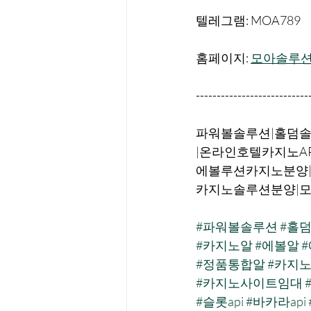
텔레그램: MOA789
홈페이지: 
모아솔루션
---------------------------
파워볼솔루션|홀덤솔
|온라인호텔카지노AP
에볼루션카지노분양|바
카지노솔루션분양|
#파워볼솔루션
#홀
#카지노알
#에볼알
#정품통합알
#카지
#카지노사이트임대
#슬롯api
#바카라api