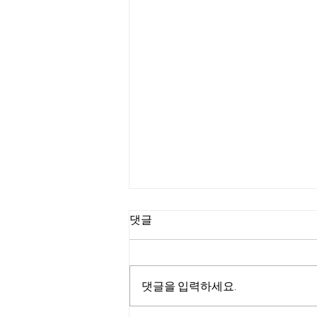
댓글
댓글을 입력하세요.