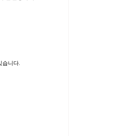
있습니다.