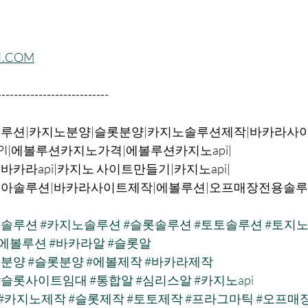
.COM
---------------------------
루션|카지노분양|슬롯분양|카지노솔루션제작|바카라사
I|에볼루션카지노가격|에볼루션카지노api|
카라api|카지노 사이트만들기|카지노api|
모아솔루션|바카라사이트제작|에볼루션|오프매장전용솔
덤솔루션
#카지노솔루션
#슬롯솔루션
#토토솔루션
#토지
#에볼루션
#바카라알
#슬롯알
노분양
#슬롯분양
#에볼제작
#바카라제작
#슬롯사이트임대
#통합알
#심리스알
#카지노api
#카지노제작
#슬롯제작
#토토제작
#프라그마틱
#오프매