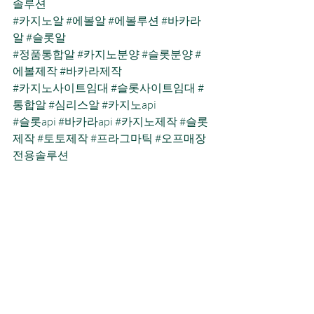
솔루션
#카지노알
#에볼알
#에볼루션
#바카라
알
#슬롯알
#정품통합알
#카지노분양
#슬롯분양
#
에볼제작
#바카라제작
#카지노사이트임대
#슬롯사이트임대
#
통합알
#심리스알
#카지노api
#슬롯api
#바카라api
#카지노제작
#슬롯
제작
#토토제작
#프라그마틱
#오프매장
전용솔루션
카지노솔루션, 파워볼솔루션, 슬롯솔루
션, 홀덤솔루션, 토지노솔루션, 카지노알,
에볼알, 에볼루션, 바카라알, 슬롯알, 정품
통합알, 카지노분양,
슬롯분양, 에볼제작, 바카라제작, 카지노
사이트임대, 슬롯사이트임대,
통합알, 심리스알, 카지노api, 슬롯api, 바
카라api, 카지노제작, 슬롯제작,