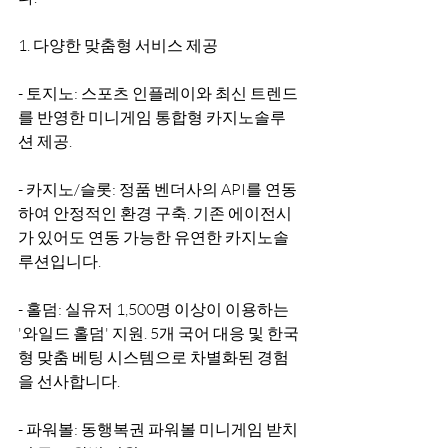
1. 다양한 맞춤형 서비스 제공
- 토지노: 스포츠 인플레이와 최신 트렌드
를 반영한 미니게임 통합형 카지노솔루
션 제공.
- 카지노/슬롯: 정품 벤더사의 API를 연동
하여 안정적인 환경 구축. 기존 에이전시
가 있어도 연동 가능한 유연한 카지노솔
루션입니다.
- 홀덤: 실유저 1,500명 이상이 이용하는 
'와일드 홀덤' 지원. 5개 국어 대응 및 한국
형 맞춤 베팅 시스템으로 차별화된 경험
을 선사합니다.
- 파워볼: 동행복권 파워볼 미니게임 받치