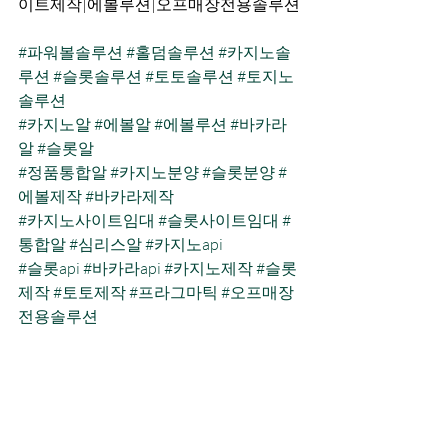
이트제작|에볼루션|오프매장전용솔루션
#파워볼솔루션
#홀덤솔루션
#카지노솔
루션
#슬롯솔루션
#토토솔루션
#토지노
솔루션
#카지노알
#에볼알
#에볼루션
#바카라
알
#슬롯알
#정품통합알
#카지노분양
#슬롯분양
#
에볼제작
#바카라제작
#카지노사이트임대
#슬롯사이트임대
#
통합알
#심리스알
#카지노api
#슬롯api
#바카라api
#카지노제작
#슬롯
제작
#토토제작
#프라그마틱
#오프매장
전용솔루션
카지노솔루션, 파워볼솔루션, 슬롯솔루
션, 홀덤솔루션, 토지노솔루션, 카지노알,
에볼알, 에볼루션, 바카라알, 슬롯알, 정품
통합알, 카지노분양,