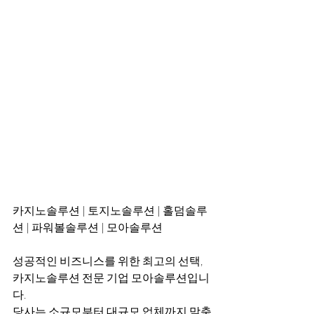
카지노솔루션 | 토지노솔루션 | 홀덤솔루
션 | 파워볼솔루션 | 모아솔루션 
성공적인 비즈니스를 위한 최고의 선택, 
카지노솔루션 전문 기업 모아솔루션입니
다. 
당사는 소규모부터 대규모 업체까지 맞춤