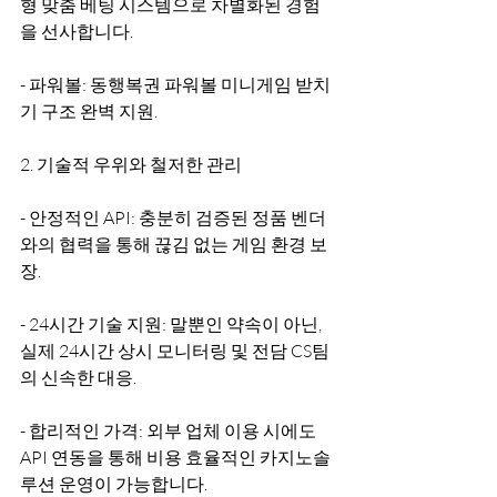
형 맞춤 베팅 시스템으로 차별화된 경험
을 선사합니다.
- 파워볼: 동행복권 파워볼 미니게임 받치
기 구조 완벽 지원.     
2. 기술적 우위와 철저한 관리
- 안정적인 API: 충분히 검증된 정품 벤더
와의 협력을 통해 끊김 없는 게임 환경 보
장.
- 24시간 기술 지원: 말뿐인 약속이 아닌, 
실제 24시간 상시 모니터링 및 전담 CS팀
의 신속한 대응.
- 합리적인 가격: 외부 업체 이용 시에도 
API 연동을 통해 비용 효율적인 카지노솔
루션 운영이 가능합니다.