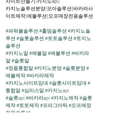
사이트만들기|카지노api|
카지노솔루션분양|모아솔루션|바카라사
이트제작|에볼루션|오프매장전용솔루션
#파워볼솔루션
#홀덤솔루션
#카지노솔
루션
#슬롯솔루션
#토토솔루션
#토지노
솔루션
#카지노알
#에볼알
#에볼루션
#바카라
알
#슬롯알
#정품통합알
#카지노분양
#슬롯분양
#
에볼제작
#바카라제작
#카지노사이트임대
#슬롯사이트임대
#
통합알
#심리스알
#카지노api
#슬롯api
#바카라api
#카지노제작
#슬롯
제작
#토토제작
#프라그마틱
#오프매장
전용솔루션
카지노솔루션, 파워볼솔루션, 슬롯솔루
션, 홀덤솔루션, 토지노솔루션, 카지노알,