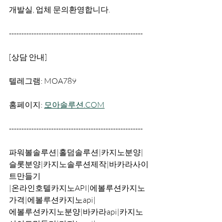
개발실, 업체 문의환영합니다.
------------------------------------------------------
[상담 안내]
텔레그램: MOA789
홈페이지: 
모아솔루션.COM
------------------------------------------------------
파워볼솔루션|홀덤솔루션|카지노분양|
슬롯분양|카지노솔루션제작|바카라사이
트만들기
|온라인호텔카지노API|에볼루션카지노
가격|에볼루션카지노api|
에볼루션카지노분양|바카라api|카지노 