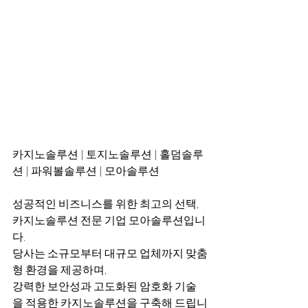
카지노솔루션 | 토지노솔루션 | 홀덤솔루
션 | 파워볼솔루션 | 모아솔루션 
성공적인 비즈니스를 위한 최고의 선택, 
카지노솔루션 전문 기업 모아솔루션입니
다. 
당사는 소규모부터 대규모 업체까지 맞춤
형 환경을 제공하며, 
강력한 보안성과 고도화된 암호화 기술
을 적용한 카지노솔루션을 구축해 드립니