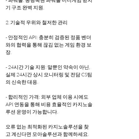
- 파워볼: 동행복권 파워볼 미니게임 받치
기 구조 완벽 지원.     
2. 기술적 우위와 철저한 관리
- 안정적인 API: 충분히 검증된 정품 벤더
와의 협력을 통해 끊김 없는 게임 환경 보
장.
- 24시간 기술 지원: 말뿐인 약속이 아닌, 
실제 24시간 상시 모니터링 및 전담 CS팀
의 신속한 대응.
- 합리적인 가격: 외부 업체 이용 시에도 
API 연동을 통해 비용 효율적인 카지노솔
루션 운영이 가능합니다.
오류 없는 최적화된 카지노솔루션을 찾
고 계신다면 모아솔루션과 함께하세요. 