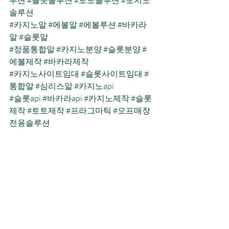
루션
#슬롯솔루션
#토토솔루션
#토지노
솔루션
#카지노알
#에볼알
#에볼루션
#바카라
알
#슬롯알
#정품통합알
#카지노분양
#슬롯분양
#
에볼제작
#바카라제작
#카지노사이트임대
#슬롯사이트임대
#
통합알
#심리스알
#카지노api
#슬롯api
#바카라api
#카지노제작
#슬롯
제작
#토토제작
#프라그마틱
#오프매장
전용솔루션
카지노솔루션, 파워볼솔루션, 슬롯솔루
션, 홀덤솔루션, 토지노솔루션, 카지노알,
에볼알, 에볼루션, 바카라알, 슬롯알, 정품
통합알, 카지노분양,
슬롯분양, 에볼제작, 바카라제작, 카지노
사이트임대, 슬롯사이트임대,
통합알, 심리스알, 카지노api, 슬롯api, 바