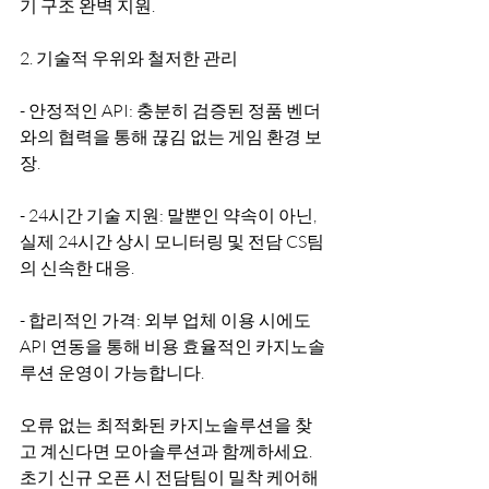
기 구조 완벽 지원.     
2. 기술적 우위와 철저한 관리
- 안정적인 API: 충분히 검증된 정품 벤더
와의 협력을 통해 끊김 없는 게임 환경 보
장.
- 24시간 기술 지원: 말뿐인 약속이 아닌, 
실제 24시간 상시 모니터링 및 전담 CS팀
의 신속한 대응.
- 합리적인 가격: 외부 업체 이용 시에도 
API 연동을 통해 비용 효율적인 카지노솔
루션 운영이 가능합니다.
오류 없는 최적화된 카지노솔루션을 찾
고 계신다면 모아솔루션과 함께하세요. 
초기 신규 오픈 시 전담팀이 밀착 케어해 