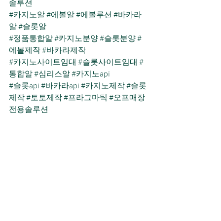
솔루션
#카지노알
#에볼알
#에볼루션
#바카라
알
#슬롯알
#정품통합알
#카지노분양
#슬롯분양
#
에볼제작
#바카라제작
#카지노사이트임대
#슬롯사이트임대
#
통합알
#심리스알
#카지노api
#슬롯api
#바카라api
#카지노제작
#슬롯
제작
#토토제작
#프라그마틱
#오프매장
전용솔루션
카지노솔루션, 파워볼솔루션, 슬롯솔루
션, 홀덤솔루션, 토지노솔루션, 카지노알,
에볼알, 에볼루션, 바카라알, 슬롯알, 정품
통합알, 카지노분양,
슬롯분양, 에볼제작, 바카라제작, 카지노
사이트임대, 슬롯사이트임대,
통합알, 심리스알, 카지노api, 슬롯api, 바
카라api, 카지노제작, 슬롯제작,