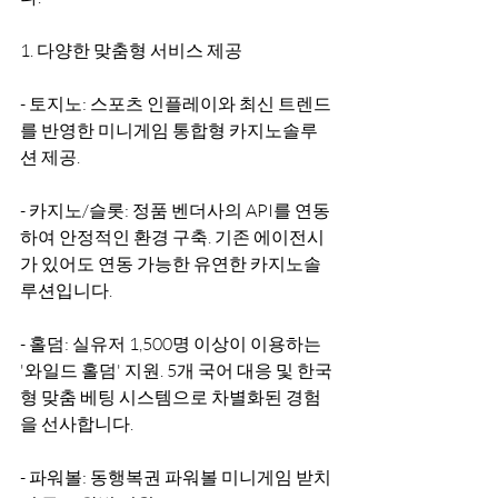
1. 다양한 맞춤형 서비스 제공
- 토지노: 스포츠 인플레이와 최신 트렌드
를 반영한 미니게임 통합형 카지노솔루
션 제공.
- 카지노/슬롯: 정품 벤더사의 API를 연동
하여 안정적인 환경 구축. 기존 에이전시
가 있어도 연동 가능한 유연한 카지노솔
루션입니다.
- 홀덤: 실유저 1,500명 이상이 이용하는 
'와일드 홀덤' 지원. 5개 국어 대응 및 한국
형 맞춤 베팅 시스템으로 차별화된 경험
을 선사합니다.
- 파워볼: 동행복권 파워볼 미니게임 받치