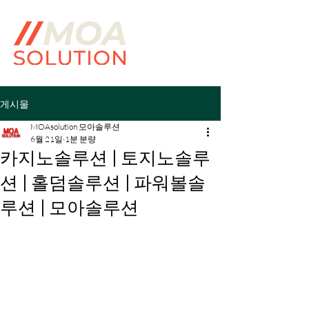
게시물
MOAsolution 모아솔루션
6월 21일
1분 분량
카지노솔루션 | 토지노솔루
션 | 홀덤솔루션 | 파워볼솔
루션 | 모아솔루션