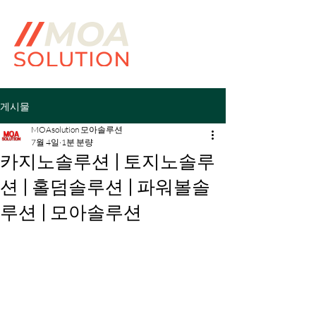
게시물
MOAsolution 모아솔루션
7월 4일
1분 분량
카지노솔루션 | 토지노솔루
션 | 홀덤솔루션 | 파워볼솔
루션 | 모아솔루션