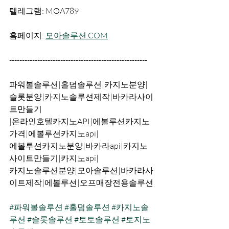
텔레그램: MOA789
홈페이지: 
모아솔루션.COM
------------------------------------------------------
파워볼솔루션|홀덤솔루션|카지노분양|
슬롯분양|카지노솔루션제작|바카라사이
트만들기
|온라인호텔카지노API|에볼루션카지노
가격|에볼루션카지노api|
에볼루션카지노분양|바카라api|카지노 
사이트만들기|카지노api|
카지노솔루션분양|모아솔루션|바카라사
이트제작|에볼루션|오프매장전용솔루션
#파워볼솔루션
#홀덤솔루션
#카지노솔
루션
#슬롯솔루션
#토토솔루션
#토지노