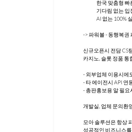
               한국 
             
               AI 없
-> 파워볼 - 동행복권 파워
신규오픈시 전담 CS
카지노, 슬롯 정품 통
- 외부업체 이용시에
- 타 에이전시 API 
- 총판홍보용 알 필요
개발실, 업체 문의환
모아 솔루션은 항상
성공적인 비즈니스를 