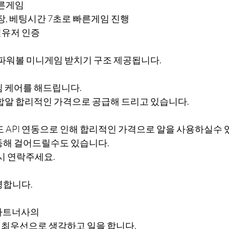
맞춤형 빠른게임
  기다림 없는 입장, 베팅시간 7초로 빠른게임 진행
는 100% 실유저 인증
볼 미니게임 받치기 구조 제공됩니다.               
팀 케어를 해드립니다.
합알 합리적인 가격으로 공급해 드리고 있습니다. 
도 API 연동으로 인해 합리적인 가격으로 알을 사용하실수 
연동해 걸어드릴수도 있습니다. 
시 연락주세요.
영합니다.
 파트너사의
최우선으로 생각하고 일을 합니다.