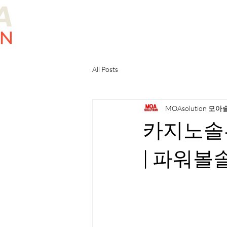
MOAsolution
카
All Posts
MOAsolution 모
카지노솔루
| 파워볼