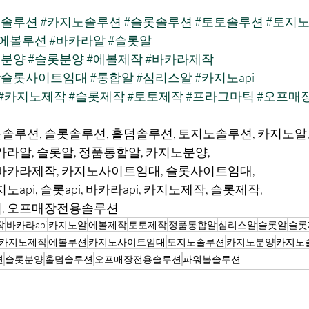
덤솔루션
#카지노솔루션
#슬롯솔루션
#토토솔루션
#토지
#에볼루션
#바카라알
#슬롯알
노분양
#슬롯분양
#에볼제작
#바카라제작
#슬롯사이트임대
#통합알
#심리스알
#카지노api
#카지노제작
#슬롯제작
#토토제작
#프라그마틱
#오프매
솔루션, 슬롯솔루션, 홀덤솔루션, 토지노솔루션, 카지노알
카라알, 슬롯알, 정품통합알, 카지노분양,
 바카라제작, 카지노사이트임대, 슬롯사이트임대,
노api, 슬롯api, 바카라api, 카지노제작, 슬롯제작,
틱, 오프매장전용솔루션
작
바카라api
카지노알
에볼제작
토토제작
정품통합알
심리스알
슬롯알
슬롯
카지노제작
에볼루션
카지노사이트임대
토지노솔루션
카지노분양
카지노
션
슬롯분양
홀덤솔루션
오프매장전용솔루션
파워볼솔루션