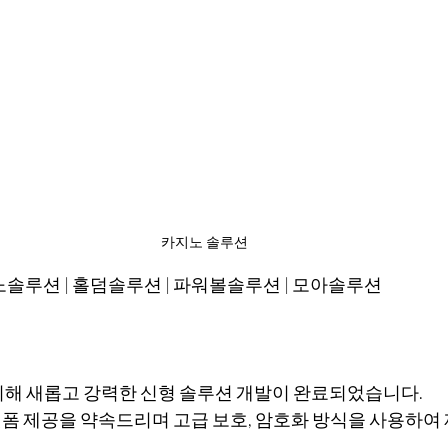
카지노 솔루션
솔루션 | 홀덤솔루션 | 파워볼솔루션 | 모아솔루션 
위해 새롭고 강력한 신형 솔루션 개발이 완료되었습니다.
폼 제공을 약속드리며 고급 보호, 암호화 방식을 사용하여