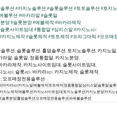
덤솔루션
#카지노솔루션
#슬롯솔루션
#토토솔루션
#토지
#에볼루션
#바카라알
#슬롯알
노분양
#슬롯분양
#에볼제작
#바카라제작
#슬롯사이트임대
#통합알
#심리스알
#카지노api
#카지노제작
#슬롯제작
#토토제작
#프라그마틱
#오프매
솔루션, 슬롯솔루션, 홀덤솔루션, 토지노솔루션, 카지노알
카라알, 슬롯알, 정품통합알, 카지노분양,
 바카라제작, 카지노사이트임대, 슬롯사이트임대,
노api, 슬롯api, 바카라api, 카지노제작, 슬롯제작,
틱, 오프매장전용솔루션
작
바카라api
카지노알
에볼제작
토토제작
정품통합알
심리스알
슬롯알
슬롯
카지노제작
에볼루션
카지노사이트임대
토지노솔루션
카지노분양
카지노
션
슬롯분양
홀덤솔루션
오프매장전용솔루션
파워볼솔루션