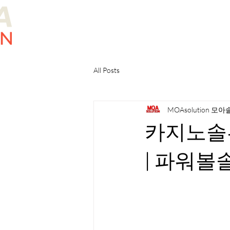
MOAsolution
카
All Posts
MOAsolution 모
카지노솔루
| 파워볼