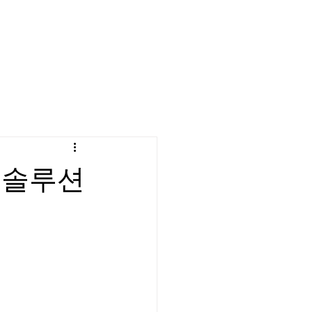
루션
정품 통합알 API
컨설팅
More
덤솔루션