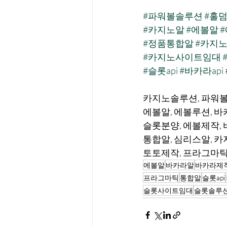
#파워볼솔루션
#홀
#카지노알
#에볼알
#정품통합알
#카지
#카지노사이트임대
#슬롯api
#바카라api
카지노솔루션, 파워볼
에볼알, 에볼루션, 바
슬롯분양, 에볼제작,
통합알, 심리스알, 카지
토토제작, 프라그마
에볼알
바카라알
바카라제
프라그마틱
통합알
슬롯api
슬롯사이트임대
슬롯솔루