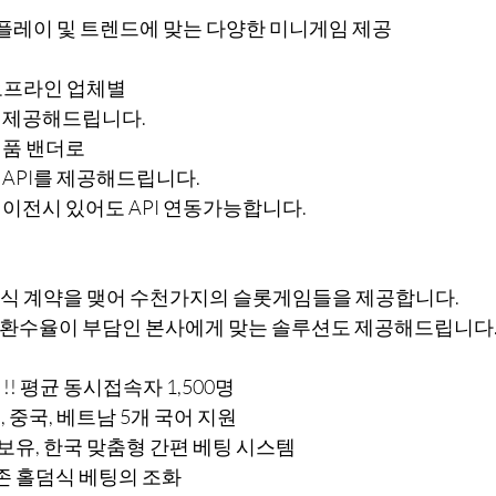
 인플레이 및 트렌드에 맞는 다양한 미니게임 제공
 오프라인 업체별 
화된 솔루션 제공해드립니다.
검증된 정품 밴더로
화 되어있는 API를 제공해드립니다.
로 사용하는 에이전시 있어도 API 연동가능합니다. 
사와 정식 계약을 맺어 수천가지의 슬롯게임들을 제공합니다. 
정품 에이전시의 환수율이 부담인 본사에게 맞는 솔루션도 제공해드립니다
덤 !! 평균 동시접속자 1,500명
한국, 영국, 일본, 중국, 베트남 5개 국어 지원
  국내 최다 유저 보유, 한국 맞춤형 간편 베팅 시스템
 하프 베팅과 기존 홀덤식 베팅의 조화