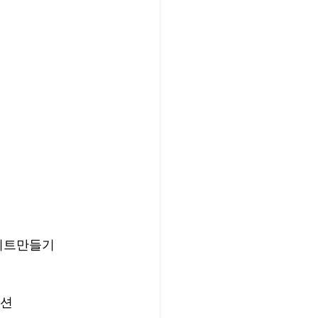
이트만들기
루션