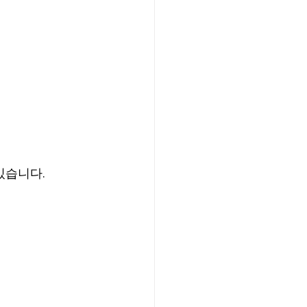
있습니다.