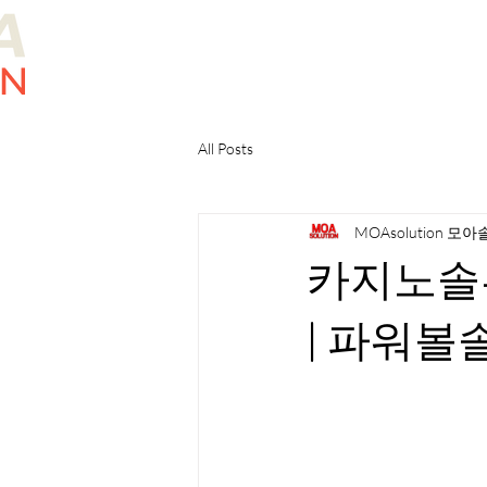
MOAsolution
카
All Posts
MOAsolution 모
카지노솔루
| 파워볼