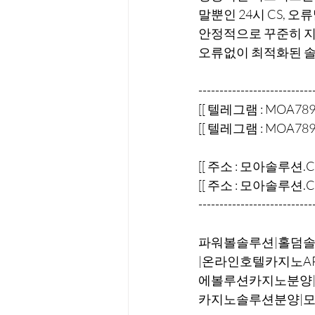
말뿐인 24시 CS, 
안정적으로 꾸준히 지켜
오류없이 최적화된 
---------------------------
[[ 텔레그램 : MOA789 
[[ 텔레그램 : MOA789 
[[ 주소 : 모아솔루션.C
[[ 주소 : 모아솔루션.C
---------------------------
파워볼솔루션|홀덤솔
|온라인호텔카지노AP
에볼루션카지노분양|바
카지노솔루션분양|