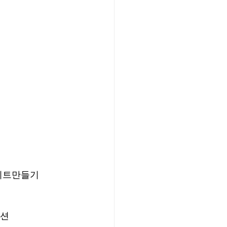
이트만들기
루션