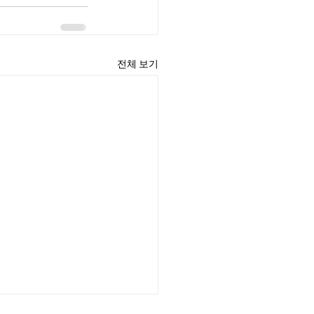
전체 보기