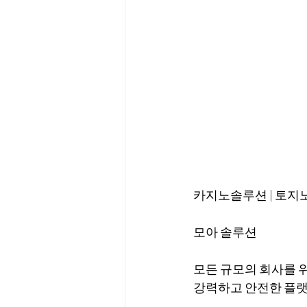
카지노솔루션 | 토지노
모아 솔루션 
모든 규모의 회사를 
강력하고 안전한 플랫