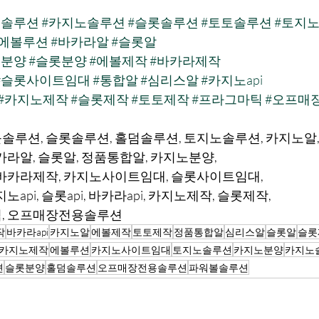
덤솔루션
#카지노솔루션
#슬롯솔루션
#토토솔루션
#토지
#에볼루션
#바카라알
#슬롯알
노분양
#슬롯분양
#에볼제작
#바카라제작
#슬롯사이트임대
#통합알
#심리스알
#카지노api
#카지노제작
#슬롯제작
#토토제작
#프라그마틱
#오프매
솔루션, 슬롯솔루션, 홀덤솔루션, 토지노솔루션, 카지노알
카라알, 슬롯알, 정품통합알, 카지노분양,
 바카라제작, 카지노사이트임대, 슬롯사이트임대,
노api, 슬롯api, 바카라api, 카지노제작, 슬롯제작,
틱, 오프매장전용솔루션
작
바카라api
카지노알
에볼제작
토토제작
정품통합알
심리스알
슬롯알
슬롯
카지노제작
에볼루션
카지노사이트임대
토지노솔루션
카지노분양
카지노
션
슬롯분양
홀덤솔루션
오프매장전용솔루션
파워볼솔루션