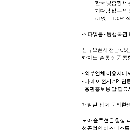
               한국 
             
               AI 없
-> 파워볼 - 동행복권 파워
신규오픈시 전담 CS
카지노, 슬롯 정품 통
- 외부업체 이용시에
- 타 에이전시 API 
- 총판홍보용 알 필요
개발실, 업체 문의환
모아 솔루션은 항상
성공적인 비즈니스를 