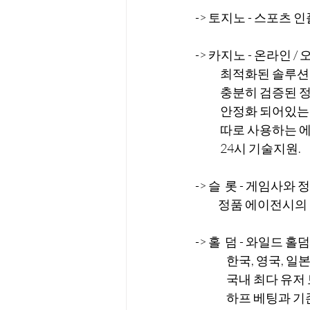
-> 토지노 - 스포츠
-> 카지노 - 온라인 /
            최적
            충분히 
            안정
            따
            24시 기술지원. 
-> 슬  롯 - 게임
           
-> 홀  덤 - 와일드 홀
               
             
              