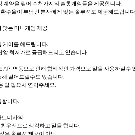
정식 계약을 맺어 수천가지의 슬롯게임들을 제공합니다. 
 정품 에이전시의 환수율이 부담인 본사에게 맞는 솔루션도 제공해드립니다
에 맞는 미니게임 제공
팀 케어를 해드립니다.
통합알 최저가로 공급해드리고 있습니다. 
도 API 연동으로 인해 합리적인 가격으로 알을 사용하실수 
연동해 걸어드릴수도 있습니다. 
용 알 필요시 연락주세요.
영합니다.
 파트너사의
최우선으로 생각하고 일을 합니다.
오류많은 솔루션 제공이 아닌