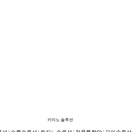
카지노 솔루션