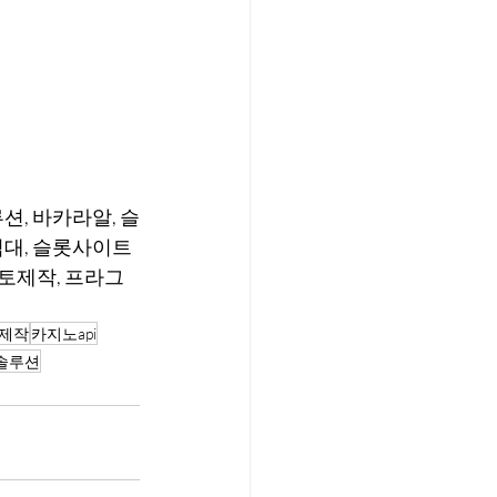
션, 바카라알, 슬
임대, 슬롯사이트
 토토제작, 프라그
제작
카지노api
솔루션