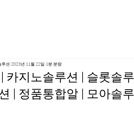
지노 솔루션
토지노 솔루션
홀덤 솔루션
파워볼 솔
아솔루션
2023년 11월 22일
1분 분량
| 카지노솔루션 | 슬롯솔루션
 | 정품통합알 | 모아솔