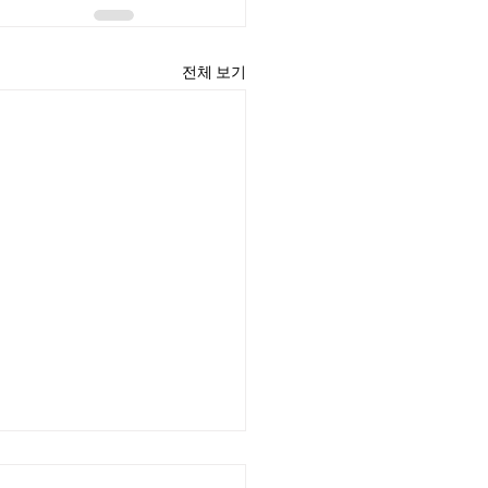
전체 보기