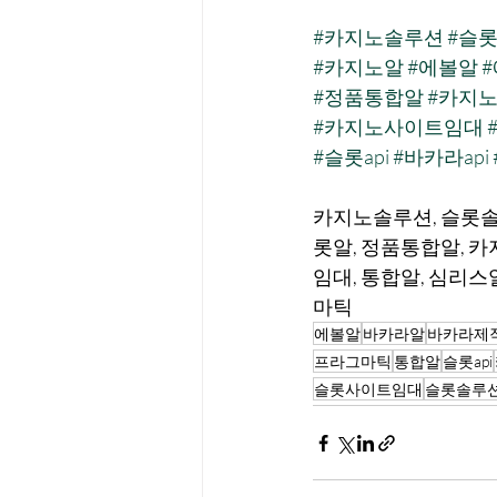
#카지노솔루션
#슬
#카지노알
#에볼알
#정품통합알
#카지
#카지노사이트임대
#슬롯api
#바카라api
카지노솔루션, 슬롯솔루
롯알, 정품통합알, 
임대, 통합알, 심리스알
마틱 
에볼알
바카라알
바카라제
프라그마틱
통합알
슬롯api
슬롯사이트임대
슬롯솔루