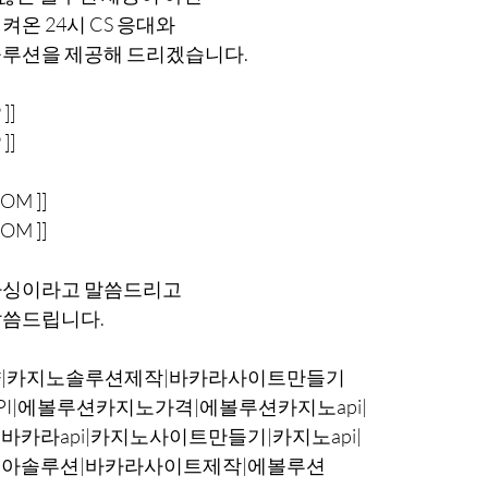
온 24시 CS 응대와
솔루션을 제공해 드리겠습니다.
]]
]]
OM ]]
OM ]]
파싱이라고 말씀드리고
말씀드립니다.
양|카지노솔루션제작|바카라사이트만들기
I|에볼루션카지노가격|에볼루션카지노api|
카라api|카지노사이트만들기|카지노api|
모아솔루션|바카라사이트제작|에볼루션