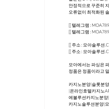
안정적으로 꾸준히 지켜
오류없이 최적화된 
[[ 텔레그램 : MOA789 
[[ 텔레그램 : MOA789 
[[ 주소 : 모아솔루션.C
[[ 주소 : 모아솔루션.C
모아에서는 파싱은 
정품은 정품이라고 
카지노분양|슬롯분
|온라인호텔카지노AP
에볼루션카지노분양|바
카지노솔루션분양|