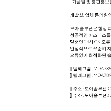
- 가품알 및 총판홍보
개발실, 업체 문의환
모아 솔루션은 항상
성공적인 비즈니스를 
말뿐인 24시 CS, 
안정적으로 꾸준히 지켜
오류없이 최적화된 
---------------------------
[[ 텔레그램 : MOA789 
[[ 텔레그램 : MOA789 
[[ 주소 : 모아솔루션.C
[[ 주소 : 모아솔루션.C
---------------------------