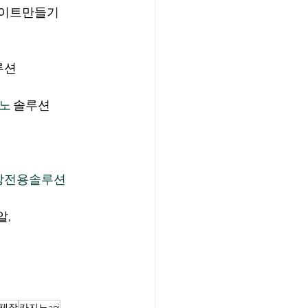
사이트만들기
루션
노
 솔루션
장전용솔루션
알,
제작
카지노api