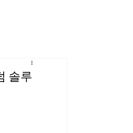
루션
정품 통합알 API
컨설팅
More
덤 솔루