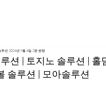
지노 솔루션
토지노 솔루션
홀덤 솔루션
파워볼 솔
아솔루션
2024년 9월 4일
2분 분량
루션 | 토지노 솔루션 | 홀
워볼 솔루션 | 모아솔루션