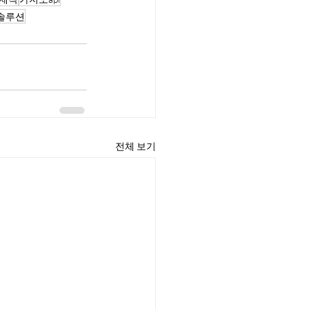
솔루션
전체 보기