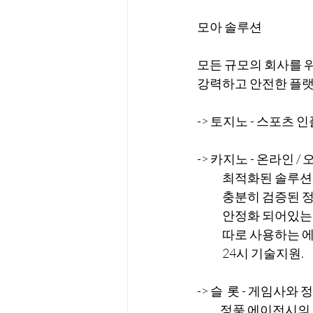
모아 솔루션 
모든 규모의 회사를 
강력하고 안전한 플랫
-> 토지노 - 스포츠
-> 카지노 - 온라인 /
            최적
            충분히 
            안정
            따
            24시 기술지원. 
-> 슬  롯 - 게임
           