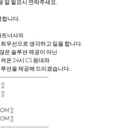
용 알 필요시 연락주세요.
영합니다.
 파트너사의
최우선으로 생각하고 일을 합니다.
오류많은 솔루션 제공이 아닌
온 24시 CS 응대와
솔루션을 제공해 드리겠습니다.
---------------------------
]]
]]
OM ]]
OM ]]
---------------------------