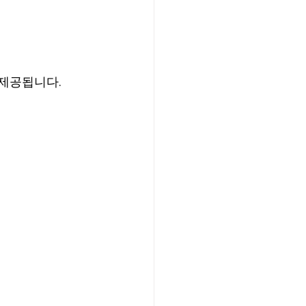
 제공됩니다.
.